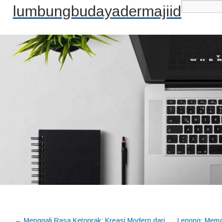
lumbungbudayadermajiid
←
Menggali Rasa Ketoprak: Kreasi Modern dari
Lenong: Mema