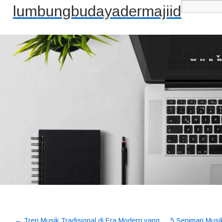
lumbungbudayadermajiid
←
Tren Musik Tradisional di Era Modern yang
5 Seniman Musi