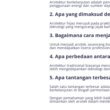
Arsitektur berkelanjutan adalah p
penggunaan energi dan sumber daya
2. Apa yang dimaksud de
Arsitektur hijau merujuk pada pra
teknologi yang mengurangi jejak kar
3. Bagaimana cara menja
Untuk menjadi arsitek, seseorang bi
dan mendapatkan lisensi professiona
4. Apa perbedaan antara
Arsitektur tradisional biasanya me
lebih mengedepankan teknologi dan
5. Apa tantangan terbesa
Salah satu tantangan terbesar adal
berkelanjutan di tengah permintaan 
Dengan pemahaman yang lebih baik t
dimainkan oleh arsitek dalam membe