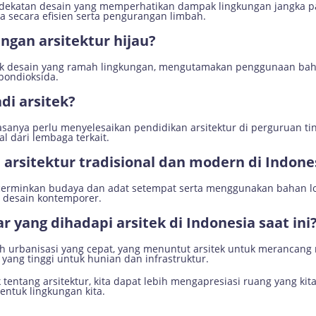
endekatan desain yang memperhatikan dampak lingkungan jangka p
 secara efisien serta pengurangan limbah.
ngan arsitektur hijau?
ktik desain yang ramah lingkungan, mengutamakan penggunaan bah
bondioksida.
di arsitek?
asanya perlu menyelesaikan pendidikan arsitektur di perguruan t
l dari lembaga terkait.
 arsitektur tradisional dan modern di Indone
ncerminkan budaya dan adat setempat serta menggunakan bahan lo
 desain kontemporer.
r yang dihadapi arsitek di Indonesia saat ini
ah urbanisasi yang cepat, yang menuntut arsitek untuk merancang 
yang tinggi untuk hunian dan infrastruktur.
entang arsitektur, kita dapat lebih mengapresiasi ruang yang kit
ntuk lingkungan kita.