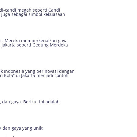
i-candi megah seperti Candi
i juga sebagai simbol kekuasaan
ar. Mereka memperkenalkan gaya
 Jakarta seperti Gedung Merdeka
k Indonesia yang berinovasi dengan
 Kota” di Jakarta menjadi contoh
 dan gaya. Berikut ini adalah
uk dan gaya yang unik: