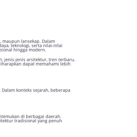
or, maupun lansekap. Dalam
a, teknologi, serta nilai-nilai
disional hingga modern.
jenis-jenis arsitektur, tren terbaru,
 diharapkan dapat memahami lebih
. Dalam konteks sejarah, beberapa
ditemukan di berbagai daerah.
tektur tradisional yang penuh