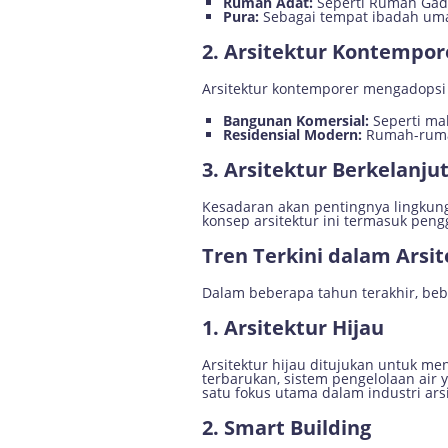
Rumah Adat:
Seperti Rumah Gada
Pura:
Sebagai tempat ibadah umat
2. Arsitektur Kontempor
Arsitektur kontemporer mengadopsi
Bangunan Komersial:
Seperti ma
Residensial Modern:
Rumah-rumah
3. Arsitektur Berkelanju
Kesadaran akan pentingnya lingkun
konsep arsitektur ini termasuk peng
Tren Terkini dalam Arsit
Dalam beberapa tahun terakhir, beb
1. Arsitektur Hijau
Arsitektur hijau ditujukan untuk m
terbarukan, sistem pengelolaan air y
satu fokus utama dalam industri arsi
2. Smart Building