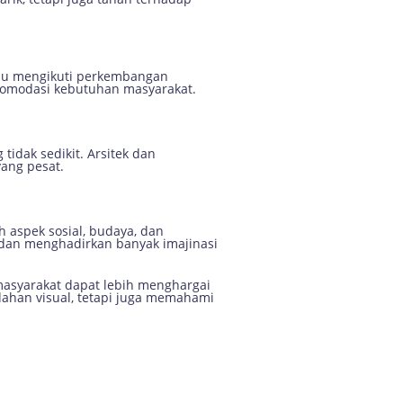
alu mengikuti perkembangan
komodasi kebutuhan masyarakat.
idak sedikit. Arsitek dan
ang pesat.
 aspek sosial, budaya, dan
i dan menghadirkan banyak imajinasi
 masyarakat dapat lebih menghargai
dahan visual, tetapi juga memahami