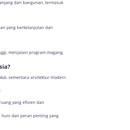
anjang dari bangunan, termasuk
an yang berkelanjutan dan
inggi, menjalani program magang,
sia?
kal, sementara arsitektur modern
?
ruang yang efisien dan
a huni dan peran penting yang