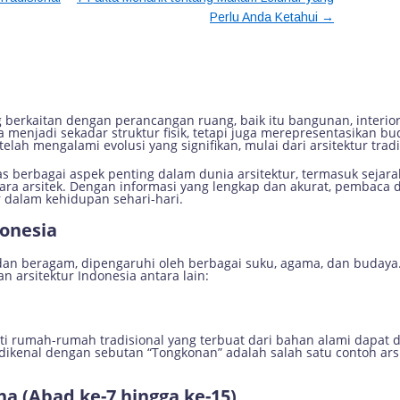
→
Perlu Anda Ketahui
ng berkaitan dengan perancangan ruang, baik itu bangunan, interi
 menjadi sekadar struktur fisik, tetapi juga merepresentasikan buday
 telah mengalami evolusi yang signifikan, mulai dari arsitektur tra
s berbagai aspek penting dalam dunia arsitektur, termasuk sejarah, 
ara arsitek. Dengan informasi yang lengkap dan akurat, pembaca
r dalam kehidupan sehari-hari.
donesia
a dan beragam, dipengaruhi oleh berbagai suku, agama, dan budaya
 arsitektur Indonesia antara lain:
erti rumah-rumah tradisional yang terbuat dari bahan alami dapat 
dikenal dengan sebutan “Tongkonan” adalah salah satu contoh arsi
a (Abad ke-7 hingga ke-15)