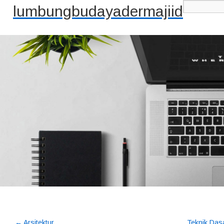
lumbungbudayadermajiid
←
Arsitektur
Teknik Dasa