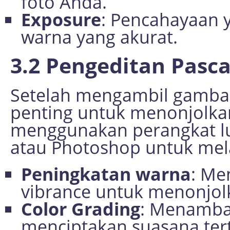
foto Anda.
Exposure
: Pencahayaan 
warna yang akurat.
3.2 Pengeditan Pasc
Setelah mengambil gambar,
penting untuk menonjolka
menggunakan perangkat lu
atau Photoshop untuk mela
Peningkatan warna
: Me
vibrance untuk menonjol
Color Grading
: Menambah
menciptakan suasana ter