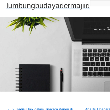
lumbungbudayadermajiid
←
5 Tradisi Unik dalam Upacara Panen di
Apa Itu Upacar