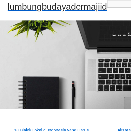
lumbungbudayadermajiid
←
10 Dialek Lokal di Indonesia yang Harus
Aksara