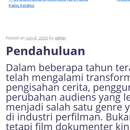
Kamu Ketahui
Tren Terkini dalam 
yang Harus Kamu T
Posted on
July 8, 2026
by
admin
Pendahuluan
Dalam beberapa tahun tera
telah mengalami transforma
pengisahan cerita, penggu
perubahan audiens yang le
menjadi salah satu genre 
di industri perfilman. Buka
tetapi film dokumenter ki