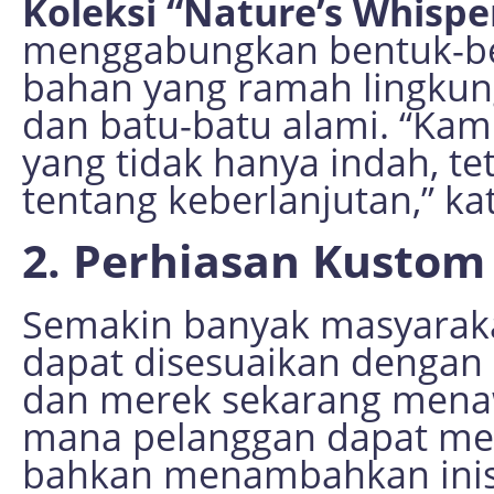
Koleksi “Nature’s Whispe
menggabungkan bentuk-be
bahan yang ramah lingkung
dan batu-batu alami. “Kam
yang tidak hanya indah, t
tentang keberlanjutan,” 
2. Perhiasan Kustom
Semakin banyak masyaraka
dapat disesuaikan dengan
dan merek sekarang menaw
mana pelanggan dapat mem
bahkan menambahkan inisia