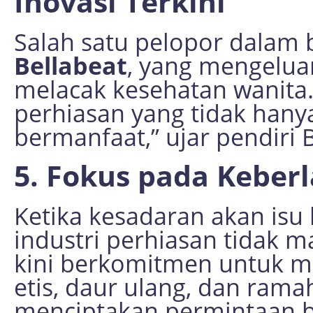
Inovasi Terkini
Salah satu pelopor dalam 
Bellabeat
, yang mengelua
melacak kesehatan wanita.
perhiasan yang tidak hanya
bermanfaat,” ujar pendiri 
5. Fokus pada Keber
Ketika kesadaran akan isu
industri perhiasan tidak m
kini berkomitmen untuk 
etis, daur ulang, dan ramah
menciptakan permintaan b