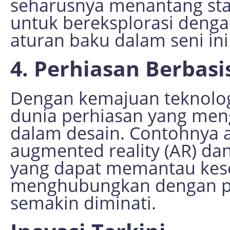
seharusnya menantang st
untuk bereksplorasi denga
aturan baku dalam seni ini
4. Perhiasan Berbasi
Dengan kemajuan teknolog
dunia perhiasan yang meng
dalam desain. Contohnya 
augmented reality (AR) da
yang dapat memantau kes
menghubungkan dengan pe
semakin diminati.