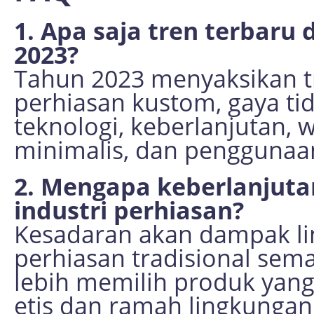
1. Apa saja tren terbaru
2023?
Tahun 2023 menyaksikan tre
perhiasan kustom, gaya ti
teknologi, keberlanjutan, 
minimalis, dan penggunaan
2. Mengapa keberlanjut
industri perhiasan?
Kesadaran akan dampak li
perhiasan tradisional sem
lebih memilih produk yang
etis dan ramah lingkungan