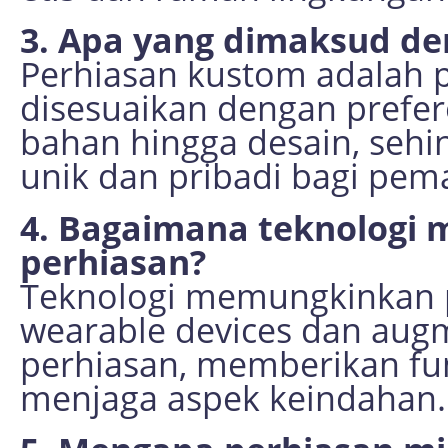
3. Apa yang dimaksud d
Perhiasan kustom adalah 
disesuaikan dengan prefere
bahan hingga desain, seh
unik dan pribadi bagi pem
4. Bagaimana teknologi
perhiasan?
Teknologi memungkinkan pe
wearable devices dan augm
perhiasan, memberikan fu
menjaga aspek keindahan.