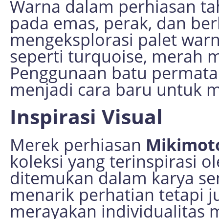
Warna dalam perhiasan tah
pada emas, perak, dan berl
mengeksplorasi palet warn
seperti turquoise, merah 
Penggunaan batu permata
menjadi cara baru untuk m
Inspirasi Visual
Merek perhiasan
Mikimot
koleksi yang terinspirasi 
ditemukan dalam karya seni
menarik perhatian tetapi 
merayakan individualitas 