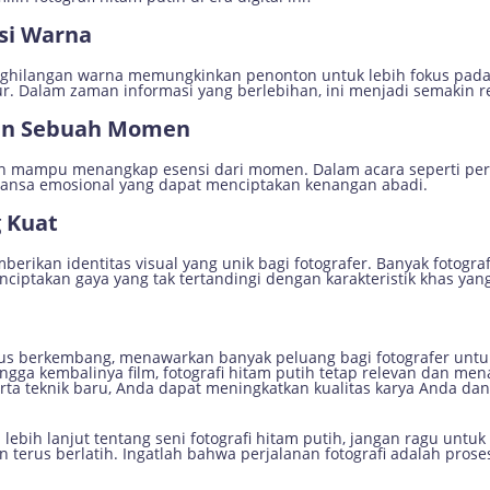
ksi Warna
nghilangan warna memungkinkan penonton untuk lebih fokus pada 
ur. Dalam zaman informasi yang berlebihan, ini menjadi semakin r
fan Sebuah Momen
lebih mampu menangkap esensi dari momen. Dalam acara seperti per
ansa emosional yang dapat menciptakan kenangan abadi.
g Kuat
emberikan identitas visual yang unik bagi fotografer. Banyak fotog
enciptakan gaya yang tak tertandingi dengan karakteristik khas yan
erus berkembang, menawarkan banyak peluang bagi fotografer unt
hingga kembalinya film, fotografi hitam putih tetap relevan dan me
a teknik baru, Anda dapat meningkatkan kualitas karya Anda dan
i lebih lanjut tentang seni fotografi hitam putih, jangan ragu un
n terus berlatih. Ingatlah bahwa perjalanan fotografi adalah prose