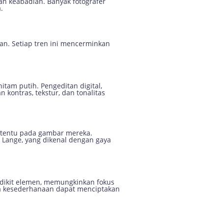
an keabadian. Banyak fotografer
.
ikan. Setiap tren ini mencerminkan
tam putih. Pengeditan digital,
ontras, tekstur, dan tonalitas
rtentu pada gambar mereka.
ea Lange, yang dikenal dengan gaya
edikit elemen, memungkinkan fokus
na kesederhanaan dapat menciptakan