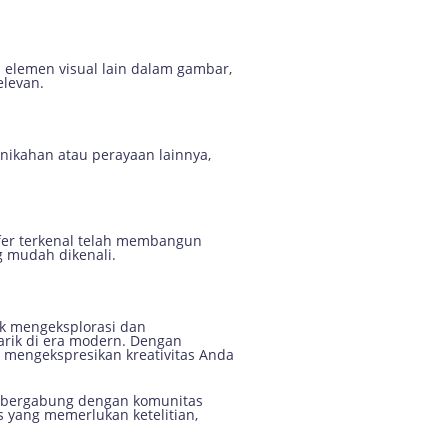
elemen visual lain dalam gambar,
elevan.
nikahan atau perayaan lainnya,
rafer terkenal telah membangun
g mudah dikenali.
uk mengeksplorasi dan
narik di era modern. Dengan
 mengekspresikan kreativitas Anda
tuk bergabung dengan komunitas
s yang memerlukan ketelitian,