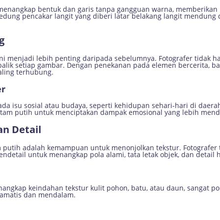
ng menangkap bentuk dan garis tanpa gangguan warna, memberikan
 gedung pencakar langit yang diberi latar belakang langit mendu
g
 kini menjadi lebih penting daripada sebelumnya. Fotografer tid
balik setiap gambar. Dengan penekanan pada elemen bercerita, ba
aling terhubung.
er
da isu sosial atau budaya, seperti kehidupan sehari-hari di daer
 hitam putih untuk menciptakan dampak emosional yang lebih men
an Detail
am putih adalah kemampuan untuk menonjolkan tekstur. Fotografer 
etail untuk menangkap pola alami, tata letak objek, dan detail h
nangkap keindahan tekstur kulit pohon, batu, atau daun, sangat po
ramatis dan mendalam.