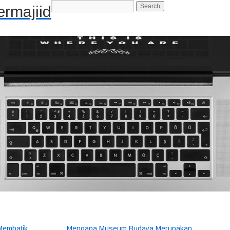
rmajiid
-->
Membatik
Mengapa Museum Budaya Merupakan