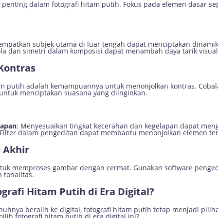
penting dalam fotografi hitam putih. Fokus pada elemen dasar sep
empatkan subjek utama di luar tengah dapat menciptakan dinamik
la dan simetri dalam komposisi dapat menambah daya tarik visual
Kontras
itam putih adalah kemampuannya untuk menonjolkan kontras. Cob
untuk menciptakan suasana yang diinginkan.
lapan
: Menyesuaikan tingkat kecerahan dan kegelapan dapat men
 Filter dalam pengeditan dapat membantu menonjolkan elemen ter
 Akhir
untuk memproses gambar dengan cermat. Gunakan software pengedi
tonalitas.
rafi Hitam Putih di Era Digital?
nuhnya beralih ke digital, fotografi hitam putih tetap menjadi pil
h fotografi hitam putih di era digital ini?