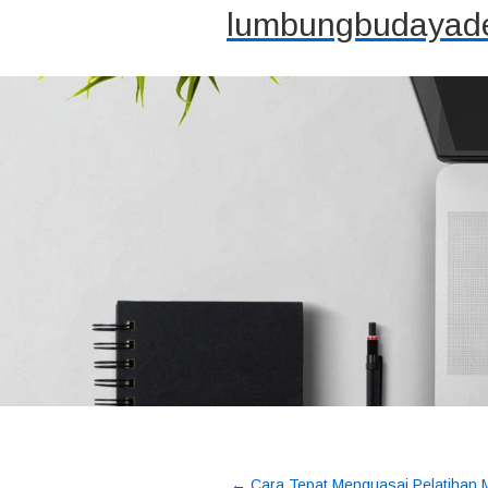
lumbungbudayade
←
Cara Tepat Menguasai Pelatihan 