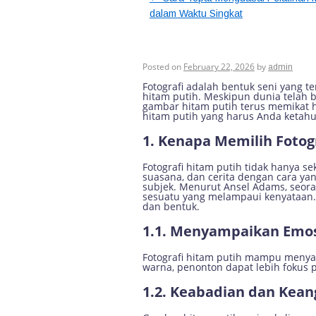
dalam Waktu Singkat
Tren Terbaru dala
Ketahui
Posted on
February 22, 2026
by
admin
Fotografi adalah bentuk seni yang t
hitam putih. Meskipun dunia telah b
gambar hitam putih terus memikat ha
hitam putih yang harus Anda ketahui,
1. Kenapa Memilih Fotog
Fotografi hitam putih tidak hanya
suasana, dan cerita dengan cara yan
subjek. Menurut Ansel Adams, seorang
sesuatu yang melampaui kenyataan.
dan bentuk.
1.1. Menyampaikan Emo
Fotografi hitam putih mampu menya
warna, penonton dapat lebih fokus p
1.2. Keabadian dan Kea