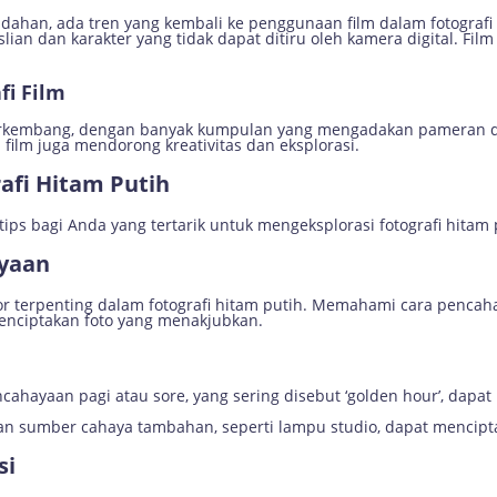
han, ada tren yang kembali ke penggunaan film dalam fotografi h
n dan karakter yang tidak dapat ditiru oleh kamera digital. Film 
fi Film
 berkembang, dengan banyak kumpulan yang mengadakan pameran
film juga mendorong kreativitas dan eksplorasi.
rafi Hitam Putih
tips bagi Anda yang tertarik untuk mengeksplorasi fotografi hitam 
yaan
tor terpenting dalam fotografi hitam putih. Memahami cara penc
enciptakan foto yang menakjubkan.
ncahayaan pagi atau sore, yang sering disebut ‘golden hour’, dap
n sumber cahaya tambahan, seperti lampu studio, dapat mencipta
si