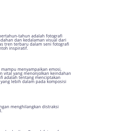
 Harus Anda
bertahun-tahun adalah fotografi
indahan dan kedalaman visual dari
s tren terbaru dalam seni fotografi
toh inspiratif.
ang mampu menyampaikan emosi,
en vital yang menonjolkan keindahan
rafi adalah tentang menciptakan
 yang lebih dalam pada komposisi
ngan menghilangkan distraksi
l.