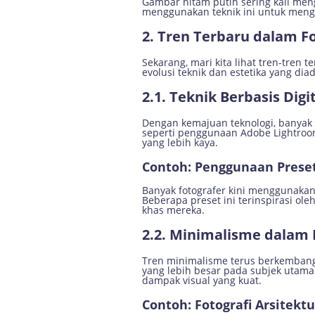
Gambar hitam putih sering kali men
menggunakan teknik ini untuk men
2. Tren Terbaru dalam F
Sekarang, mari kita lihat tren-tren 
evolusi teknik dan estetika yang diad
2.1. Teknik Berbasis Digi
Dengan kemajuan teknologi, banyak f
seperti penggunaan Adobe Lightroom
yang lebih kaya.
Contoh: Penggunaan Preset
Banyak fotografer kini menggunaka
Beberapa preset ini terinspirasi ole
khas mereka.
2.2. Minimalisme dalam
Tren minimalisme terus berkembang 
yang lebih besar pada subjek utam
dampak visual yang kuat.
Contoh: Fotografi Arsitektu