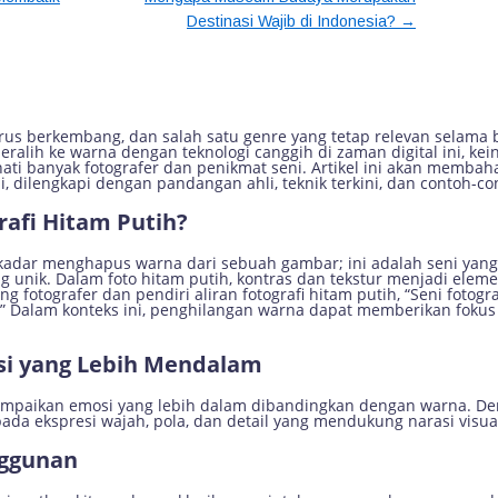
→
Destinasi Wajib di Indonesia?
m Seni Fotografi Hitam Putih yang
erus berkembang, dan salah satu genre yang tetap relevan selama 
eralih ke warna dengan teknologi canggih di zaman digital ini, ke
ti banyak fotografer dan penikmat seni. Artikel ini akan membaha
 dilengkapi dengan pandangan ahli, teknik terkini, dan contoh-con
rafi Hitam Putih?
 sekadar menghapus warna dari sebuah gambar; ini adalah seni y
g unik. Dalam foto hitam putih, kontras dan tekstur menjadi elem
 fotografer dan pendiri aliran fotografi hitam putih, “Seni fotog
” Dalam konteks ini, penghilangan warna dapat memberikan fokus
si yang Lebih Mendalam
mpaikan emosi yang lebih dalam dibandingkan dengan warna. De
ada ekspresi wajah, pola, dan detail yang mendukung narasi visua
nggunan