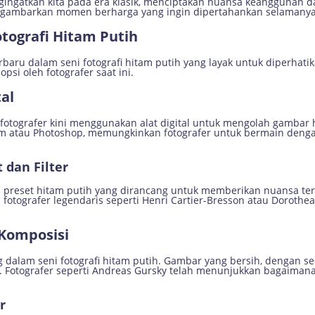
gingatkan kita pada era klasik, menciptakan nuansa keanggunan d
ggambarkan momen berharga yang ingin dipertahankan selamanya
otografi Hitam Putih
terbaru dalam seni fotografi hitam putih yang layak untuk diperhat
opsi oleh fotografer saat ini.
tal
otografer kini menggunakan alat digital untuk mengolah gambar hi
 atau Photoshop, memungkinkan fotografer untuk bermain dengan k
 dan Filter
n preset hitam putih yang dirancang untuk memberikan nuansa te
h fotografer legendaris seperti Henri Cartier-Bresson atau Doroth
 Komposisi
dalam seni fotografi hitam putih. Gambar yang bersih, dengan s
a. Fotografer seperti Andreas Gursky telah menunjukkan bagaima
r