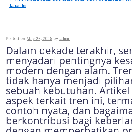
Tahun Ini
Tren Nilai Keselara
Masyarakat Modern
Posted on
May 26, 2026
by
admin
Dalam dekade terakhir, s
menyadari pentingnya ke
modern dengan alam. Tren
tidak hanya menjadi piliha
sebuah kebutuhan. Artike
aspek terkait tren ini, te
contoh nyata, dan bagaim
berkontribusi bagi keberla
dengan memperhatikan pri