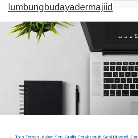
lumbungbudayadermajiid
←
Tren Terbaru dalam Seni Grafis Cetak untuk
Seni Litografi: C