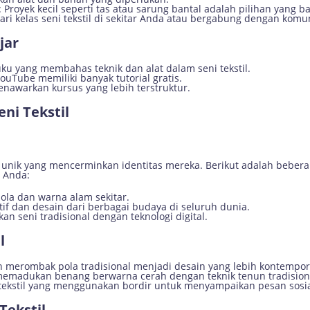
: Proyek kecil seperti tas atau sarung bantal adalah pilihan yang b
Cari kelas seni tekstil di sekitar Anda atau bergabung dengan komun
jar
ku yang membahas teknik dan alat dalam seni tekstil.
YouTube memiliki banyak tutorial gratis.
enawarkan kursus yang lebih terstruktur.
eni Tekstil
ya unik yang mencerminkan identitas mereka. Berikut adalah beber
 Anda:
pola dan warna alam sekitar.
if dan desain dari berbagai budaya di seluruh dunia.
n seni tradisional dengan teknologi digital.
l
 merombak pola tradisional menjadi desain yang lebih kontempor
memadukan benang berwarna cerah dengan teknik tenun tradision
 tekstil yang menggunakan bordir untuk menyampaikan pesan sosia
Tekstil