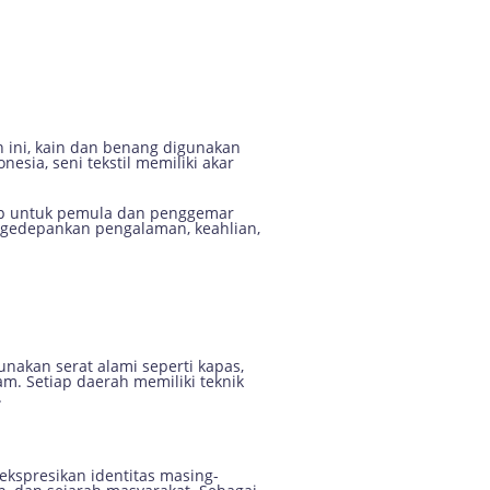
nggemar Kreatif
an ini, kain dan benang digunakan
esia, seni tekstil memiliki akar
gkap untuk pemula dan penggemar
ngedepankan pengalaman, keahlian,
unakan serat alami seperti kapas,
am. Setiap daerah memiliki teknik
.
kspresikan identitas masing-