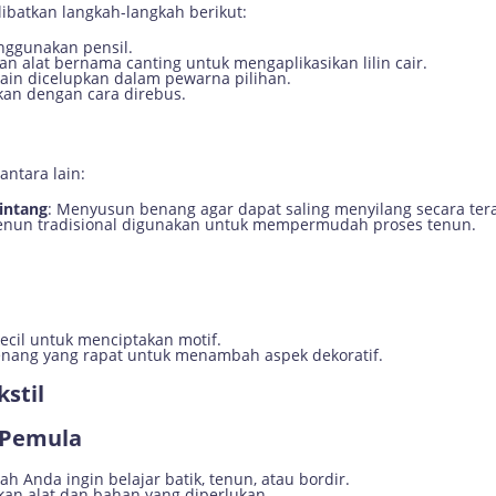
ibatkan langkah-langkah berikut:
nggunakan pensil.
n alat bernama canting untuk mengaplikasikan lilin cair.
, kain dicelupkan dalam pewarna pilihan.
ngkan dengan cara direbus.
antara lain:
intang
: Menyusun benang agar dapat saling menyilang secara tera
 tenun tradisional digunakan untuk mempermudah proses tenun.
ecil untuk menciptakan motif.
enang yang rapat untuk menambah aspek dekoratif.
stil
 Pemula
ah Anda ingin belajar batik, tenun, atau bordir.
kan alat dan bahan yang diperlukan.