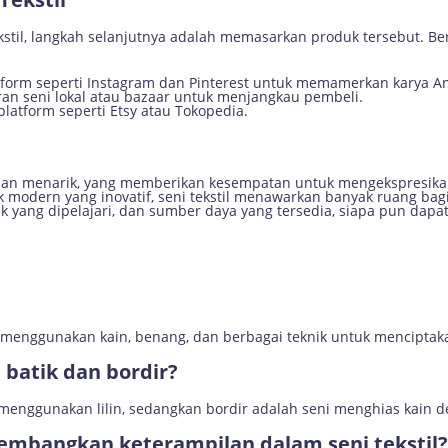
kstil, langkah selanjutnya adalah memasarkan produk tersebut. Be
form seperti Instagram dan Pinterest untuk memamerkan karya A
an seni lokal atau bazaar untuk menjangkau pembeli.
platform seperti Etsy atau Tokopedia.
s dan menarik, yang memberikan kesempatan untuk mengekspresikan 
ik modern yang inovatif, seni tekstil menawarkan banyak ruang b
nik yang dipelajari, dan sumber daya yang tersedia, siapa pun dap
g menggunakan kain, benang, dan berbagai teknik untuk menciptaka
 batik dan bordir?
 menggunakan lilin, sedangkan bordir adalah seni menghias kain 
embangkan keterampilan dalam seni tekstil?