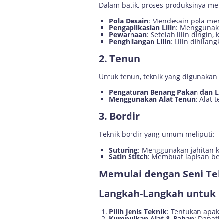
Dalam batik, proses produksinya mel
Pola Desain
: Mendesain pola me
Pengaplikasian Lilin
: Menggunaka
Pewarnaan
: Setelah lilin dingin
Penghilangan Lilin
: Lilin dihila
2. Tenun
Untuk tenun, teknik yang digunakan 
Pengaturan Benang Pakan dan L
Menggunakan Alat Tenun
: Alat
3. Bordir
Teknik bordir yang umum meliputi:
Suturing
: Menggunakan jahitan k
Satin Stitch
: Membuat lapisan b
Memulai dengan Seni Tek
Langkah-Langkah untuk
Pilih Jenis Teknik
: Tentukan apak
Kumpulkan Alat & Bahan
: Dapat