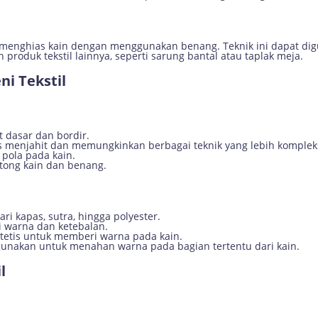
i menghias kain dengan menggunakan benang. Teknik ini dapat d
produk tekstil lainnya, seperti sarung bantal atau taplak meja.
ni Tekstil
it dasar dan bordir.
 menjahit dan memungkinkan berbagai teknik yang lebih komplek
 pola pada kain.
tong kain dan benang.
dari kapas, sutra, hingga polyester.
i warna dan ketebalan.
ntetis untuk memberi warna pada kain.
digunakan untuk menahan warna pada bagian tertentu dari kain.
l