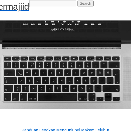
rmajiid
-->
Panduan Lengkap Mengunjungi Makam Leluhur