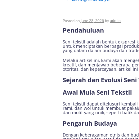
Seni Tekstil: Pan
Posted on
June 28, 2026
by
admin
Pendahuluan
Seni tekstil adalah bentuk ekspresi 
untuk menciptakan berbagai produk, m
yang dalam dalam budaya dan tradis
Melalui artikel ini, kami akan men
kreatif, dan menjawab beberapa pe
otoritas, dan kepercayaan, artikel 
Sejarah dan Evolusi Seni 
Awal Mula Seni Tekstil
Seni tekstil dapat ditelusuri kemba
rami, dan wol untuk membuat pakaian
dan motif yang unik, seperti batik d
Pengaruh Budaya
Dengan keberagaman etnis dan buday