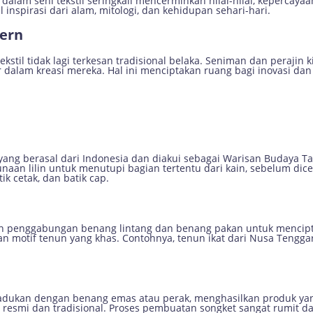
dalam seni tekstil seringkali mencerminkan nilai-nilai, kepercaya
 inspirasi dari alam, mitologi, dan kehidupan sehari-hari.
dern
kstil tidak lagi terkesan tradisional belaka. Seniman dan perajin
alam kreasi mereka. Hal ini menciptakan ruang bagi inovasi dan 
 yang berasal dari Indonesia dan diakui sebagai Warisan Budaya 
aan lilin untuk menutupi bagian tertentu dari kain, sebelum di
tik cetak, dan batik cap.
an penggabungan benang lintang dan benang pakan untuk mencipta
an motif tenun yang khas. Contohnya, tenun ikat dari Nusa Tengga
padukan dengan benang emas atau perak, menghasilkan produk yan
 resmi dan tradisional. Proses pembuatan songket sangat rumit d