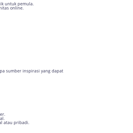
aik untuk pemula.
itas online.
apa sumber inspirasi yang dapat
er.
al.
l atau pribadi.