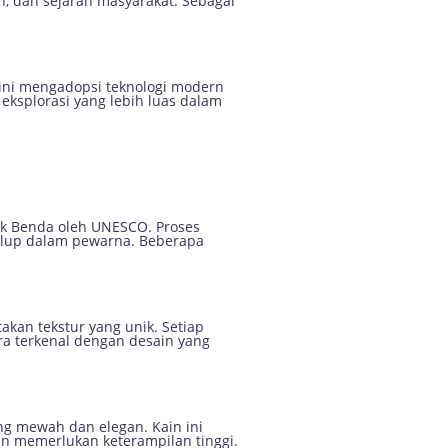
an, dan sejarah masyarakat. Sebagai
 kini mengadopsi teknologi modern
eksplorasi yang lebih luas dalam
Tak Benda oleh UNESCO. Proses
celup dalam pewarna. Beberapa
kan tekstur yang unik. Setiap
ra terkenal dengan desain yang
g mewah dan elegan. Kain ini
an memerlukan keterampilan tinggi.