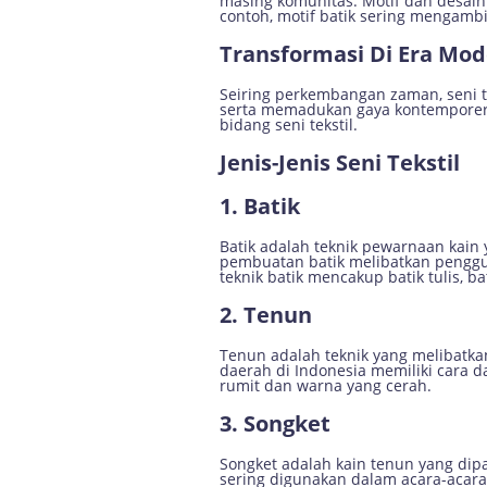
masing komunitas. Motif dan desain 
contoh, motif batik sering mengambil
Transformasi Di Era Mo
Seiring perkembangan zaman, seni te
serta memadukan gaya kontemporer d
bidang seni tekstil.
Jenis-Jenis Seni Tekstil
1. Batik
Batik adalah teknik pewarnaan kain
pembuatan batik melibatkan penggun
teknik batik mencakup batik tulis, ba
2. Tenun
Tenun adalah teknik yang melibatk
daerah di Indonesia memiliki cara d
rumit dan warna yang cerah.
3. Songket
Songket adalah kain tenun yang di
sering digunakan dalam acara-acara