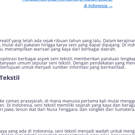
→
di Indonesia
duan Lengkap untuk Pemula dan Pe
kreatif yang telah ada sejak ribuan tahun yang lalu. Dalam kerajin
ulai dari pakaian hingga karya seni yang dapat dipajang. Di Indon
i, menampilkan warisan yang kaya dari berbagai daerah.
geksplorasi berbagai aspek seni tekstil, memberikan panduan len
rtanyaan umum seputar seni tekstil. Dengan pendekatan yang me
ini bertujuan untuk menjadi sumber informasi yang bermanfaat.
Tekstil
li ke zaman prasejarah, di mana manusia pertama kali mulai mengg
. Di Indonesia, seni tekstil memiliki sejarah yang kaya dan berag
ari Jawa, tenun ikat dari Nusa Tenggara, dan songket dari Sumatera
a yang ada di Indonesia, seni tekstil menjadi wadah untuk menge