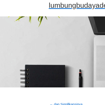
lumbungbudayade
←
dan Signifikansinya