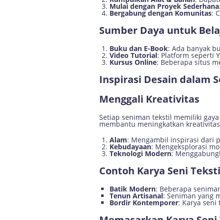
Mulai dengan Proyek Sederhana
Bergabung dengan Komunitas
: 
Sumber Daya untuk Bela
Buku dan E-Book
: Ada banyak bu
Video Tutorial
: Platform seperti 
Kursus Online
: Beberapa situs m
Inspirasi Desain dalam S
Menggali Kreativitas
Setiap seniman tekstil memiliki ga
membantu meningkatkan kreativitas
Alam
: Mengambil inspirasi dari 
Kebudayaan
: Mengeksplorasi mot
Teknologi Modern
: Menggabungka
Contoh Karya Seni Teksti
Batik Modern
: Beberapa seniman
Tenun Artisanal
: Seniman yang 
Bordir Kontemporer
: Karya seni
Memasarkan Karya Seni 