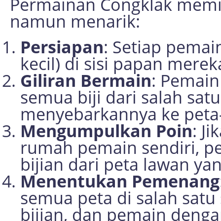
Permainan Congklak memil
namun menarik:
Persiapan
: Setiap pemai
kecil) di sisi papan merek
Giliran Bermain
: Pemain
semua biji dari salah sa
menyebarkannya ke peta-p
Mengumpulkan Poin
: J
rumah pemain sendiri, p
bijian dari peta lawan ya
Menentukan Pemenang
semua peta di salah satu si
bijian, dan pemain dengan