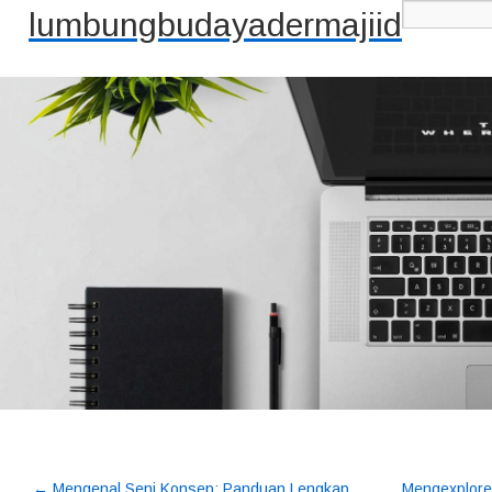
lumbungbudayadermajiid
←
Mengenal Seni Konsep: Panduan Lengkap
Mengexplore