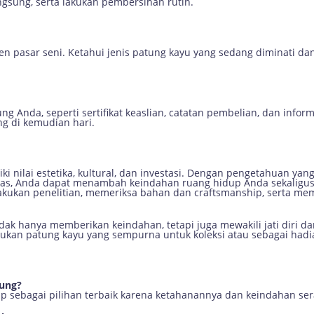
ngsung, serta lakukan pembersihan rutin.
tren pasar seni. Ketahui jenis patung kayu yang sedang diminati 
 Anda, seperti sertifikat keaslian, catatan pembelian, dan inform
g di kemudian hari.
ki nilai estetika, kultural, dan investasi. Dengan pengetahuan yan
tas, Anda dapat menambah keindahan ruang hidup Anda sekaligus 
lakukan penelitian, memeriksa bahan dan craftsmanship, serta m
idak hanya memberikan keindahan, tetapi juga mewakili jati diri 
n patung kayu yang sempurna untuk koleksi atau sebagai hadiah
tung?
ap sebagai pilihan terbaik karena ketahanannya dan keindahan ser