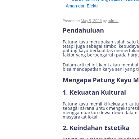
Aman dan Efektif
Patung Kayu: Pand
Posted on
May 9, 2026
by
admin
Pendahuluan
Patung kayu merupakan salah satu be
tetapi juga sebagai simbol kebudaya
patung kayu berkualitas memerluka
faktor yang berpengaruh pada harga
Dalam artikel ini, kami akan memb
bisa mendapatkan karya seni yang tid
Mengapa Patung Kayu M
1. Kekuatan Kultural
Patung kayu memiliki kekuatan kult
sebagai sarana untuk mengekspresikan
menggambarkan dewa-dewa dalam mit
masyarakat lokal.
2. Keindahan Estetika