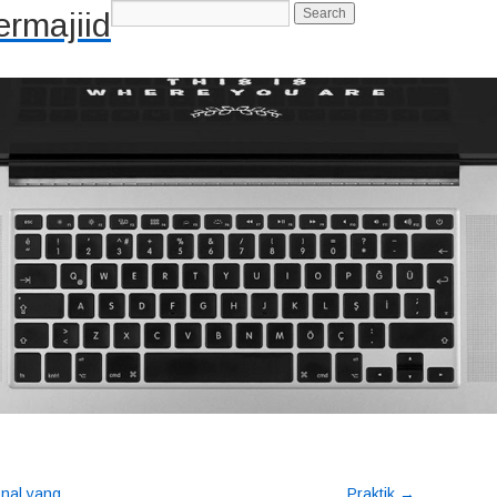
rmajiid
-->
→
nal yang
Praktik