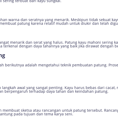
i sering terbuat dari kayu sungkai.
han warna dan seratnya yang menarik. Meskipun tidak sekuat kayu 
membuat patung karena relatif mudah untuk diukir dan telah digu
ngat menarik dan serat yang halus. Patung kayu mahoni sering kal
ga terkenal dengan daya tahannya yang baik jika dirawat dengan b
ng
kah berikutnya adalah mengetahui teknik pembuatan patung. Pros
 langkah awal yang sangat penting. Kayu harus bebas dari cacat, 
akan berpengaruh terhadap daya tahan dan keindahan patung.
an membuat sketsa atau rancangan untuk patung tersebut. Rancang
gantung pada tujuan dan tema karya seni.