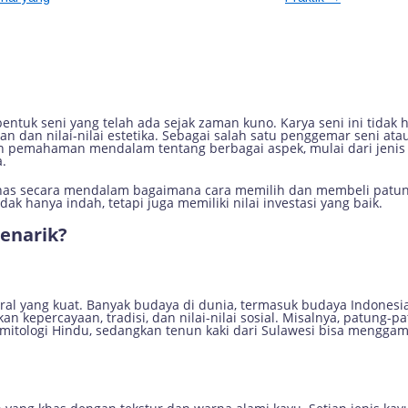
uan Lengkap Memilih dan Membeli
ntuk seni yang telah ada sejak zaman kuno. Karya seni ini tidak 
an dan nilai-nilai estetika. Sebagai salah satu penggemar seni at
n pemahaman mendalam tentang berbagai aspek, mulai dari jenis 
.
ahas secara mendalam bagaimana cara memilih dan membeli patung
ak hanya indah, tetapi juga memiliki nilai investasi yang baik.
enarik?
ural yang kuat. Banyak budaya di dunia, termasuk budaya Indones
 kepercayaan, tradisi, dan nilai-nilai sosial. Misalnya, patung-pat
ologi Hindu, sedangkan tenun kaki dari Sulawesi bisa menggam