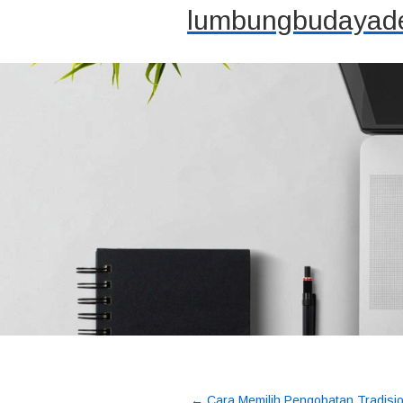
lumbungbudayade
←
Cara Memilih Pengobatan Tradisio