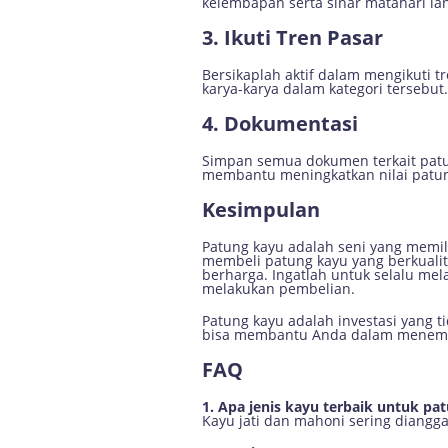
kelembapan serta sinar matahari la
3. Ikuti Tren Pasar
Bersikaplah aktif dalam mengikuti 
karya-karya dalam kategori tersebut.
4. Dokumentasi
Simpan semua dokumen terkait patung
membantu meningkatkan nilai patun
Kesimpulan
Patung kayu adalah seni yang memili
membeli patung kayu yang berkuali
berharga. Ingatlah untuk selalu me
melakukan pembelian.
Patung kayu adalah investasi yang t
bisa membantu Anda dalam menemuka
FAQ
1. Apa jenis kayu terbaik untuk pa
Kayu jati dan mahoni sering diangg