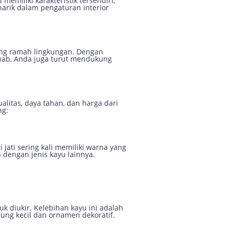
emiliki karakteristik tersendiri,
narik dalam pengaturan interior
yang ramah lingkungan. Dengan
wab, Anda juga turut mendukung
litas, daya tahan, dan harga dari
ng:
jati sering kali memiliki warna yang
 dengan jenis kayu lainnya.
k diukir. Kelebihan kayu ini adalah
ung kecil dan ornamen dekoratif.