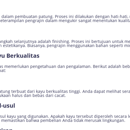
alam pembuatan patung. Proses ini dilakukan dengan hati-hati, 
 Keterampilan pengrajin dalam mengukir sangat menentukan kualit
langkah selanjutnya adalah finishing. Proses ini bertujuan untuk
estetikanya. Biasanya, pengrajin menggunakan bahan seperti minya
u Berkualitas
tas memerlukan pengetahuan dan pengalaman. Berikut adalah be
at:
ng terbuat dari kayu berkualitas tinggi. Anda dapat melihat sera
kaan halus dan bebas dari cacat.
l-usul
ul kayu yang digunakan. Apakah kayu tersebut diperoleh secara l
uk memastikan bahwa pembelian Anda tidak merusak lingkungan.