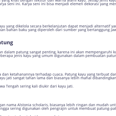
ng khas dengan tekstur dan warna alami kayu. Setiap jenis kayu m
rya seni ini. Karya seni ini bisa menjadi elemen dekorasi yang me
ayu yang dikelola secara berkelanjutan dapat menjadi alternatif 
an bahan baku yang diperoleh dari sumber yang bertanggung ja
atung
 dalam patung sangat penting, karena ini akan mempengaruhi kua
h beberapa jenis kayu yang umum digunakan dalam pembuatan patu
a dan ketahanannya terhadap cuaca. Patung kayu yang terbuat dari 
ayu jati sangat tahan lama dan biasanya lebih mahal dibandingkan
 Tengah sering kali diukir dari kayu jati.
gan nama Alstonia scholaris, biasanya lebih ringan dan mudah untu
hingga sering digunakan oleh pengrajin untuk membuat patung-pat