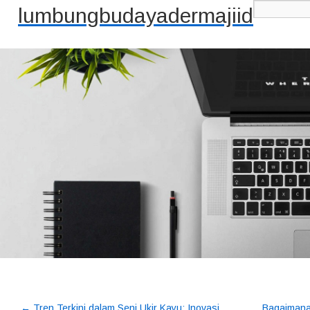
lumbungbudayadermajiid
←
Tren Terkini dalam Seni Ukir Kayu: Inovasi
Bagaimana