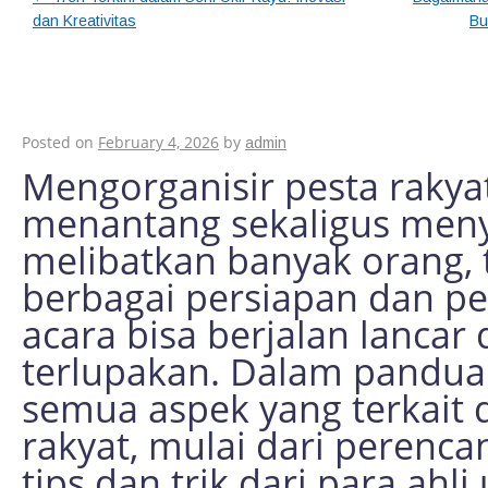
dan Kreativitas
Bu
Panduan Lengkap Me
Rakyat yang Sukses
Posted on
February 4, 2026
by
admin
Mengorganisir pesta rakya
menantang sekaligus men
melibatkan banyak orang,
berbagai persiapan dan p
acara bisa berjalan lanca
terlupakan. Dalam pandua
semua aspek yang terkait 
rakyat, mulai dari perenca
tips dan trik dari para ah