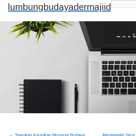
lumbungbudayadermajiid
←
Temukan Keunikan Museum Budaya:
Menjelajahi Situ