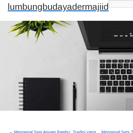
lumbungbudayadermajiid
←
Mengenal Seni Anyam Bambu: Tradisi yang
Mengenal Seni T