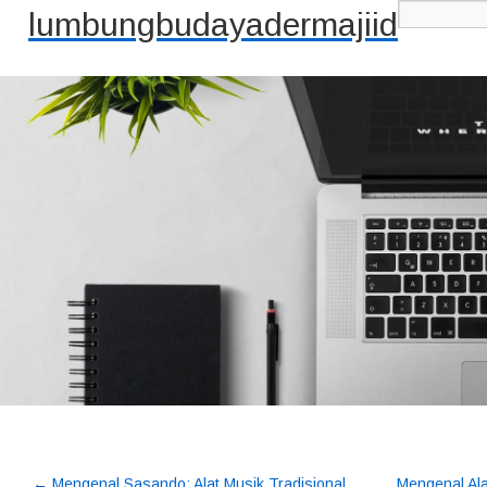
lumbungbudayadermajiid
←
Mengenal Sasando: Alat Musik Tradisional
Mengenal Ala