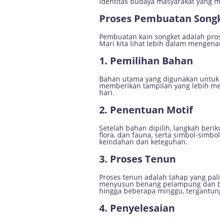
identitas budaya masyarakat yang 
Proses Pembuatan Song
Pembuatan kain songket adalah pro
Mari kita lihat lebih dalam mengenai
1. Pemilihan Bahan
Bahan utama yang digunakan untuk 
memberikan tampilan yang lebih mew
hari.
2. Penentuan Motif
Setelah bahan dipilih, langkah berik
flora, dan fauna, serta simbol-sim
keindahan dan keteguhan.
3. Proses Tenun
Proses tenun adalah tahap yang pal
menyusun benang pelampung dan ben
hingga beberapa minggu, tergantung
4. Penyelesaian