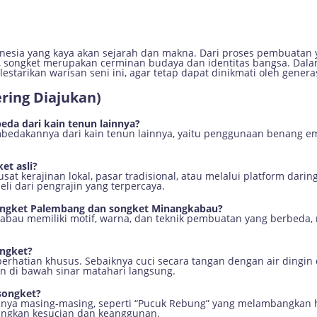
donesia yang kaya akan sejarah dan makna. Dari proses pembuatan
, songket merupakan cerminan budaya dan identitas bangsa. Dalam
estarikan warisan seni ini, agar tetap dapat dinikmati oleh gener
ring Diajukan)
da dari kain tenun lainnya?
mbedakannya dari kain tenun lainnya, yaitu penggunaan benang ema
et asli?
sat kerajinan lokal, pasar tradisional, atau melalui platform dari
li dari pengrajin yang terpercaya.
ongket Palembang dan songket Minangkabau?
abau memiliki motif, warna, dan teknik pembuatan yang berbeda,
ongket?
rhatian khusus. Sebaiknya cuci secara tangan dengan air dingin d
 di bawah sinar matahari langsung.
songket?
nanya masing-masing, seperti “Pucuk Rebung” yang melambangkan 
angkan kesucian dan keanggunan.