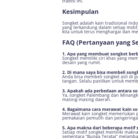
tradisi ini.
Kesimpulan
Songket adalah kain tradisional In
yang terkandung dalam setiap motif
kita untuk terus menghargai dan mel
FAQ (Pertanyaan yang Se
1. Apa yang membuat songket berbe
Songket memiliki ciri khas yang me
desain yang rumit.
2. Di mana saya bisa membeli songk
Anda bisa membeli songket asli di pu
tangan. Selalu pastikan untuk membe
3. Apakah ada perbedaan antara s
Ya, songket Palembang dan Minangk
masing-masing daerah.
4. Bagaimana cara merawat kain s
Merawat kain songket memerlukan pe
pemakaian pemutih dan pengeringan
5. Apa makna dari beberapa motif 
Setiap motif songket memiliki mak
sementara “Bunga Teratai” melamb