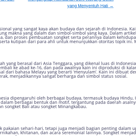
→
yang Menyentuh Hati
Sejarah dan Makna di Balik Kain T
sional yang sangat kaya akan budaya dan sejarah di Indonesia. Kai
ung makna yang dalam dan simbol-simbol yang kaya. Dalam artike
na, dan proses pembuatan songket serta perannya dalam kehidupa
ta kutipan dari para ahli untuk menunjukkan otoritas topik ini. M
yang berasal dari Asia Tenggara, yang dikenal luas di Indonesia,
embali ke abad ke-16, dan pada awalnya kain ini diproduksi di kala
asal dari bahasa Melayu yang berarti ‘menyulam’. Kain ini dibuat 
rak, menjadikannya sangat berharga dan simbol status sosial.
esia dipengaruhi oleh berbagai budaya, termasuk budaya Hindu, Is
 dalam berbagai bentuk dan motif, tergantung pada daerah asalny
n songket Bali atau songket Minangkabau.
 pakaian sehari-hari, tetapi juga menjadi bagian penting dalam up
rnikahan, khitanan, dan acara seremonial lainnya. Songket menjad