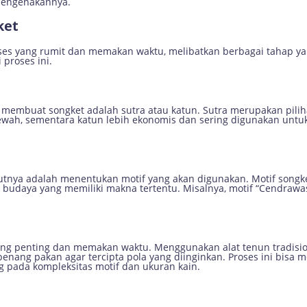
mengenakannya.
ket
ses yang rumit dan memakan waktu, melibatkan berbagai tahap y
 proses ini.
membuat songket adalah sutra atau katun. Sutra merupakan pilih
ah, sementara katun lebih ekonomis dan sering digunakan untuk 
utnya adalah menentukan motif yang akan digunakan. Motif songket 
bol budaya yang memiliki makna tertentu. Misalnya, motif “Cendra
ing penting dan memakan waktu. Menggunakan alat tenun tradisiona
ang pakan agar tercipta pola yang diinginkan. Proses ini bisa 
 pada kompleksitas motif dan ukuran kain.