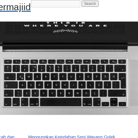
rmajiid
-->
rah dan
Mengungkap Keindahan Seni Wayang Golek