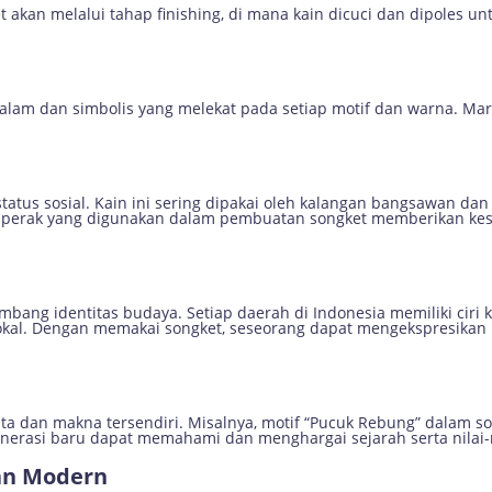
et akan melalui tahap finishing, di mana kain dicuci dan dipoles u
alam dan simbolis yang melekat pada setiap motif dan warna. Mar
status sosial. Kain ini sering dipakai oleh kalangan bangsawan da
 perak yang digunakan dalam pembuatan songket memberikan kes
mbang identitas budaya. Setiap daerah di Indonesia memiliki ciri 
okal. Dengan memakai songket, seseorang dapat mengekspresikan
rita dan makna tersendiri. Misalnya, motif “Pucuk Rebung” dalam
generasi baru dapat memahami dan menghargai sejarah serta nilai-
an Modern