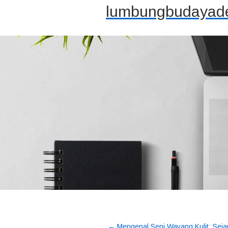
lumbungbudayade
←
Mengenal Seni Wayang Kulit: Seja