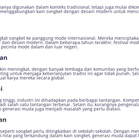
hanya digunakan dalam konteks tradisional, tetapi juga mulai dik
 menggabungkan kain songket dengan desain modern untuk mencip
gkat songket ke panggung mode internasional. Mereka menciptaka
l dan desain modern. Dalam beberapa tahun terakhir, festival m
 pecinta mode dalam dan luar negeri.
ian
akin meningkat, dengan banyak lembaga dan komunitas yang berfo
ing untuk menjaga keberlanjutan tradisi ini agar tidak punah. Sela
al karya mereka secara global.
i
 tinggi, industri ini dihadapkan pada berbagai tantangan. Kompetis
i salah satu tantangan terbesar. Selain itu, kurangnya pengena
n generasi muda juga menjadi masalah yang perlu diatasi.
an
seperti songket perlu ditingkatkan di sekolah-sekolah. Dengan 
ai-nilai yang terkandung dalam kain songket, generasi muda dapat