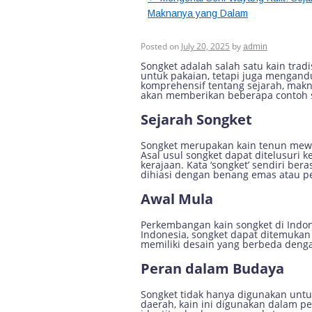
Maknanya yang Dalam
Mengenal Songket: 
Posted on
July 20, 2025
by
admin
Songket adalah salah satu kain tradi
untuk pakaian, tetapi juga mengand
komprehensif tentang sejarah, mak
akan memberikan beberapa contoh ser
Sejarah Songket
Songket merupakan kain tenun mewah 
Asal usul songket dapat ditelusuri k
kerajaan. Kata ‘songket’ sendiri ber
dihiasi dengan benang emas atau pe
Awal Mula
Perkembangan kain songket di Indon
Indonesia, songket dapat ditemukan
memiliki desain yang berbeda denga
Peran dalam Budaya
Songket tidak hanya digunakan untuk
daerah, kain ini digunakan dalam pe