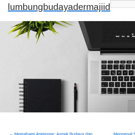
lumbungbudayadermajiid
←
Memahami Animisme: Aspek Budaya dan
Mengenal S