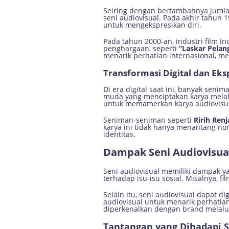
Seiring dengan bertambahnya jumlah
seni audiovisual. Pada akhir tahu
untuk mengekspresikan diri.
Pada tahun 2000-an, industri film I
penghargaan, seperti
“Laskar Pelang
menarik perhatian internasional, m
Transformasi Digital dan Eks
Di era digital saat ini, banyak sen
muda yang menciptakan karya melalui
untuk memamerkan karya audiovisu
Seniman-seniman seperti
Ririh Ren
karya ini tidak hanya menantang nor
identitas.
Dampak Seni Audiovisua
Seni audiovisual memiliki dampak 
terhadap isu-isu sosial. Misalnya, f
Selain itu, seni audiovisual dapat
audiovisual untuk menarik perhatia
diperkenalkan dengan brand melalui 
Tantangan yang Dihadapi S