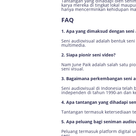
Tantangan yang dihadapi oleh senim
karya mereka di tingkat lokal maupu
hanya mencerminkan kehidupan masy
FAQ
1. Apa yang dimaksud dengan seni 
Seni audiovisual adalah bentuk seni
multimedia.
2. Siapa pionir seni video?
Nam June Paik adalah salah satu pio
seni visual.
3. Bagaimana perkembangan seni au
Seni audiovisual di Indonesia tela
independen di tahun 1990-an dan ke
4. Apa tantangan yang dihadapi sen
Tantangan termasuk ketersediaan tek
5. Apa peluang bagi seniman audio
Peluang termasuk platform digital un
seni.