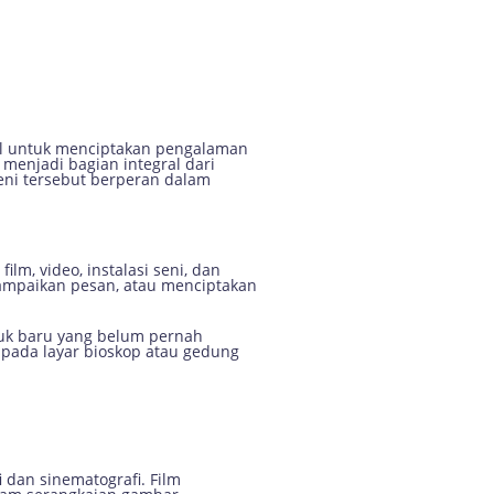
gannya
al untuk menciptakan pengalaman
menjadi bagian integral dari
eni tersebut berperan dalam
m, video, instalasi seni, dan
ampaikan pesan, atau menciptakan
tuk baru yang belum pernah
 pada layar bioskop atau gedung
 dan sinematografi. Film