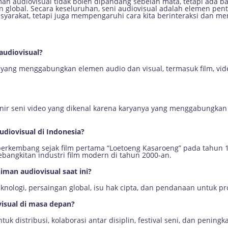
an audiovisual tidak boleh dipandang sebelah mata, tetapi ada
n global. Secara keseluruhan, seni audiovisual adalah elemen penti
arakat, tetapi juga mempengaruhi cara kita berinteraksi dan me
audiovisual?
 yang menggabungkan elemen audio dan visual, termasuk film, video
nir seni video yang dikenal karena karyanya yang menggabungkan 
diovisual di Indonesia?
h berkembang sejak film pertama “Loetoeng Kasaroeng” pada tahun 
bangkitan industri film modern di tahun 2000-an.
iman audiovisual saat ini?
nologi, persaingan global, isu hak cipta, dan pendanaan untuk pr
visual di masa depan?
tuk distribusi, kolaborasi antar disiplin, festival seni, dan pening