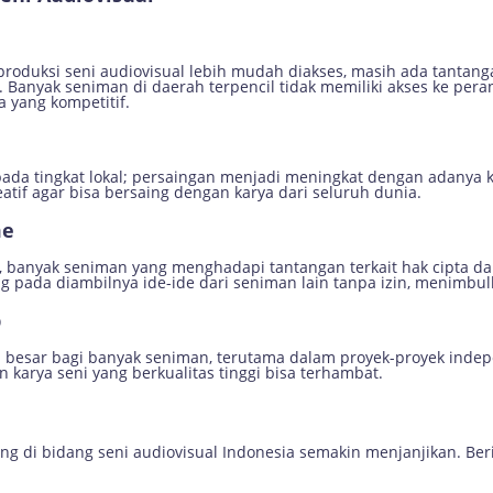
roduksi seni audiovisual lebih mudah diakses, masih ada tantang
h. Banyak seniman di daerah terpencil tidak memiliki akses ke per
 yang kompetitif.
s pada tingkat lokal; persaingan menjadi meningkat dengan adanya
eatif agar bisa bersaing dengan karya dari seluruh dunia.
me
banyak seniman yang menghadapi tantangan terkait hak cipta dan
g pada diambilnya ide-ide dari seniman lain tanpa izin, menimbulk
p
 besar bagi banyak seniman, terutama dalam proyek-proyek ind
karya seni yang berkualitas tinggi bisa terhambat.
ng di bidang seni audiovisual Indonesia semakin menjanjikan. Be