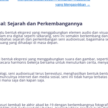
→
yang Mengasyikkan
iovisual: Sejarah dan Perkemban
ual: Sejarah dan Perkembangannya
satu bentuk ekspresi yang menggabungkan elemen audio dan visu
 era digital seperti sekarang, seni ini semakin berkembang dan 
embahas sejarah dan perkembangan seni audiovisual, bagaimana s
luang yang dihadapi di masa depan.
bentuk ekspresi yang menggabungkan suara dan gambar, seperti fil
secara harmonis bekerja bersama untuk menuturkan cerita, meny
ogi, seni audiovisual terus berevolusi, menghasilkan bentuk-ben
nculnya internet dan media sosial, seni ini tidak hanya terbatas
di mana saja dan kapan saja.
lusuri kembali ke akhir abad ke-19 dengan berkembangnya fotografi