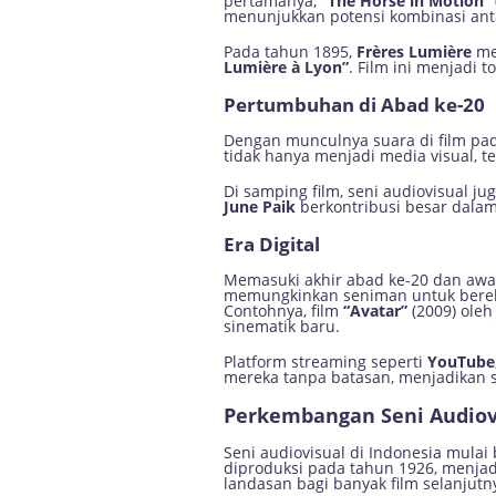
pertamanya,
“The Horse in Motion”
menunjukkan potensi kombinasi ant
Pada tahun 1895,
Frères Lumière
me
Lumière à Lyon”
. Film ini menjadi 
Pertumbuhan di Abad ke-20
Dengan munculnya suara di film pad
tidak hanya menjadi media visual, 
Di samping film, seni audiovisual j
June Paik
berkontribusi besar dalam
Era Digital
Memasuki akhir abad ke-20 dan awal 
memungkinkan seniman untuk bereksp
Contohnya, film
“Avatar”
(2009) ole
sinematik baru.
Platform streaming seperti
YouTube
mereka tanpa batasan, menjadikan se
Perkembangan Seni Audiovi
Seni audiovisual di Indonesia mula
diproduksi pada tahun 1926, menjadi
landasan bagi banyak film selanjutn