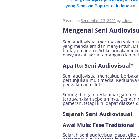
yang Semakin Populer di Indonesia
Mengenal Seni Aud
Posted on
September 23, 2025
by
admin
Mengenal Seni Audiovis
Seni audiovisual merupakan salah 
yang mendalam dan menyentuh. Dalam
budaya modern. Artikel ini akan m
masyarakat, serta tantangan dan pe
Apa Itu Seni Audiovisual?
Seni audiovisual mencakup berbagai 
pertunjukan multimedia. Keduanya 
pengalaman estetis.
Seiring dengan perkembangan teknol
terbayangkan sebelumnya. Dengan mu
pameran, tetapi kini dapat diakses 
Sejarah Seni Audiovisual
Awal Mula: Fase Tradisional
Sejarah seni audiovisual dapat dite