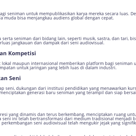
bagi seniman untuk mempublikasikan karya mereka secara luas. D
ula muda bisa menjangkau audiens global dengan cepat.
serta seniman dari bidang lain, seperti musik, sastra, dan tari, bi
rluas jangkauan dan dampak dari seni audiovisual.
dan Kompetisi
gkat lokal maupun internasional memberikan platform bagi senima
patan untuk jaringan yang lebih luas di dalam industri.
kan Seni
 seni, dukungan dari institusi pendidikan yang menawarkan kurs
n menciptakan generasi baru seniman yang terampil dan siap bersai
presi yang dinamis dan terus berkembang, menciptakan ruang untu
eni ini telah bertransformasi dari medium tradisional menjadi b
a, perkembangan seni audiovisual telah mengukir jejak yang signif