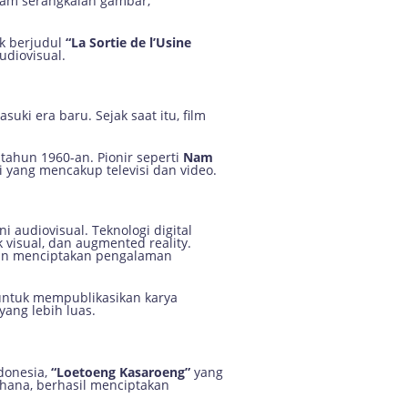
lam serangkaian gambar,
k berjudul
“La Sortie de l’Usine
udiovisual.
uki era baru. Sejak saat itu, film
 tahun 1960-an. Pionir seperti
Nam
 yang mencakup televisi dan video.
 audiovisual. Teknologi digital
visual, dan augmented reality.
dan menciptakan pengalaman
ntuk mempublikasikan karya
yang lebih luas.
donesia,
“Loetoeng Kasaroeng”
yang
rhana, berhasil menciptakan