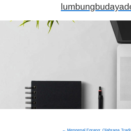
lumbungbudayade
←
Mengenal Egrang: Olahraga Tradi