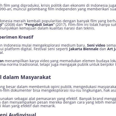
 film yang diproduksi, krisis politik dan ekonomi di Indonesia 
n 1990-an, muncul gelombang film independen yang memberikan s
ndonesia meraih kembali popularitas dengan banyak film yang berha
i”
(2008) dan
“Pengabdi Setan”
(2017). Film-film ini tidak hanya s
enunjukkan kemajuan dalam kualitas narasi dan teknis.
perimen Kreatif
iman Indonesia mulai mengeksplorasi medium baru.
Seni video
semak
 platform digital. Festival seni seperti
Jakarta Biennale
dan
Art 
al.
jan
menampilkan karya video yang memadukan elemen budaya lokal
ma-norma tradisional, tetapi juga mengajak publik untuk berpikir k
l dalam Masyarakat
yang besar dalam membentuk opini publik, mengedukasi masyaraka
ilm-film dokumenter bisa mengeksplorasi isu-isu lingkungan, hak as
 digunakan sebagai alat pemasaran yang efektif. Banyak brand men
n dan menyampaikan pesan mereka dengan cara yang lebih menarik.
iklan yang efektif dan menarik.
eni Audiovisual