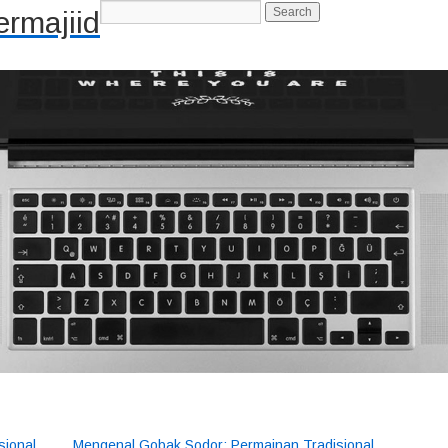
rmajiid
-->
sional
Mengenal Gobak Sodor: Permainan Tradisional