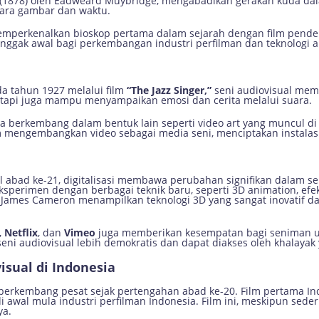
(1878) oleh Eadweard Muybridge, mengabadikan gerakan kuda da
ara gambar dan waktu.
mperkenalkan bioskop pertama dalam sejarah dengan film pende
tonggak awal bagi perkembangan industri perfilman dan teknologi a
a tahun 1927 melalui film
“The Jazz Singer,”
seni audiovisual memas
tetapi juga mampu menyampaikan emosi dan cerita melalui suara.
uga berkembang dalam bentuk lain seperti video art yang muncul di
 mengembangkan video sebagai media seni, menciptakan instalasi
abad ke-21, digitalisasi membawa perubahan signifikan dalam seni
erimen dengan berbagai teknik baru, seperti 3D animation, efek 
h James Cameron menampilkan teknologi 3D yang sangat inovatif 
,
Netflix
, dan
Vimeo
juga memberikan kesempatan bagi seniman u
ni audiovisual lebih demokratis dan dapat diakses oleh khalayak 
sual di Indonesia
i berkembang pesat sejak pertengahan abad ke-20. Film pertama In
 awal mula industri perfilman Indonesia. Film ini, meskipun sede
ya.