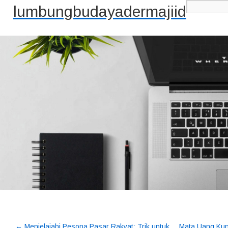
lumbungbudayadermajiid
←
Menjelajahi Pesona Pasar Rakyat: Trik untuk
Mata Uang Kuno