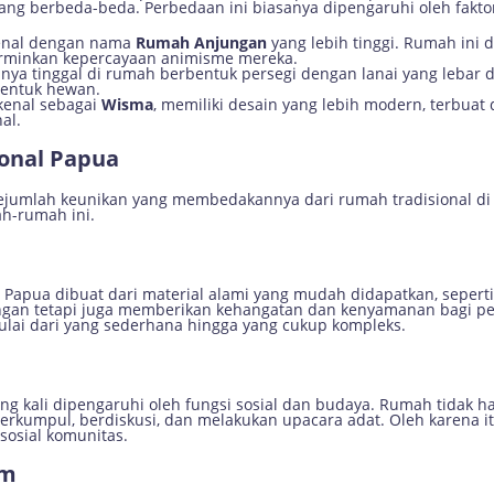
ng berbeda-beda. Perbedaan ini biasanya dipengaruhi oleh faktor g
enal dengan nama
Rumah Anjungan
yang lebih tinggi. Rumah ini 
erminkan kepercayaan animisme mereka.
sanya tinggal di rumah berbentuk persegi dengan lanai yang leba
bentuk hewan.
kenal sebagai
Wisma
, memiliki desain yang lebih modern, terbua
al.
onal Papua
ejumlah keunikan yang membedakannya dari rumah tradisional di da
ah-rumah ini.
i Papua dibuat dari material alami yang mudah didapatkan, sepert
ungan tetapi juga memberikan kehangatan dan kenyamanan bagi pe
mulai dari yang sederhana hingga yang cukup kompleks.
ing kali dipengaruhi oleh fungsi sosial dan budaya. Rumah tidak 
 berkumpul, berdiskusi, dan melakukan upacara adat. Oleh karena 
osial komunitas.
am