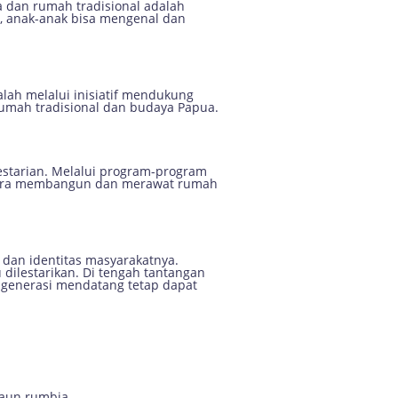
 dan rumah tradisional adalah
l, anak-anak bisa mengenal dan
alah melalui inisiatif mendukung
rumah tradisional dan budaya Papua.
starian. Melalui program-program
g cara membangun dan merawat rumah
 dan identitas masyarakatnya.
 dilestarikan. Di tengah tantangan
r generasi mendatang tetap dapat
daun rumbia.