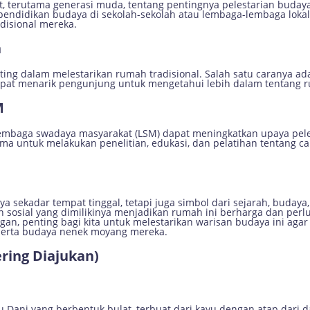
 terutama generasi muda, tentang pentingnya pelestarian budaya
 pendidikan budaya di sekolah-sekolah atau lembaga-lembaga loka
disional mereka.
h
ing dalam melestarikan rumah tradisional. Salah satu caranya ad
apat menarik pengunjung untuk mengetahui lebih dalam tentang 
M
embaga swadaya masyarakat (LSM) dapat meningkatkan upaya pele
sama untuk melakukan penelitian, edukasi, dan pelatihan tentan
 sekadar tempat tinggal, tetapi juga simbol dari sejarah, budaya,
n sosial yang dimilikinya menjadikan rumah ini berharga dan perlu
an, penting bagi kita untuk melestarikan warisan budaya ini aga
serta budaya nenek moyang mereka.
ring Diajukan)
 Dani yang berbentuk bulat, terbuat dari kayu dengan atap dari 