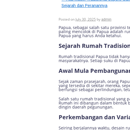
Sejarah dan Peranannya
Keunikan dan Seja
Posted on
July 30, 2025
by
admin
Papua, sebagai salah satu provinsi 
paling mencolok di Papua adalah rum
Papua yang harus Anda ketahui.
Sejarah Rumah Tradisio
Rumah tradisional Papua tidak hanya 
masyarakatnya. Setiap suku di Papua
Awal Mula Pembangunan
Sejak zaman prasejarah, orang Pa
yang tersedia di sekitar mereka, se
berfungsi sebagai perlindungan, teta
Salah satu rumah tradisional yang p
Rumah ini dibangun dalam bentuk bu
dingin daerah pegunungan.
Perkembangan dan Varia
Seiring berjalannya waktu, desain ru