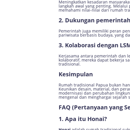
Meningkatkan kesadaran masyarakat,
langkah awal yang penting. Melalui
memahami nilai-nilai dari rumah tra
2. Dukungan pemerinta
Pemerintah juga memiliki peran pent
pariwisata berbasis budaya, yang d
3. Kolaborasi dengan LS
Kerjasama antara pemerintah dan l
kolaboratif, mereka dapat bekerja 
tradisional.
Kesimpulan
Rumah tradisional Papua bukan hanya
Keunikan desain, material, dan pera
modernisasi dan perubahan lingkung
mengenal dan menghargai sejarah 
FAQ (Pertanyaan yang Se
1. Apa itu Honai?
Honai
adalah rumah tradisional suku