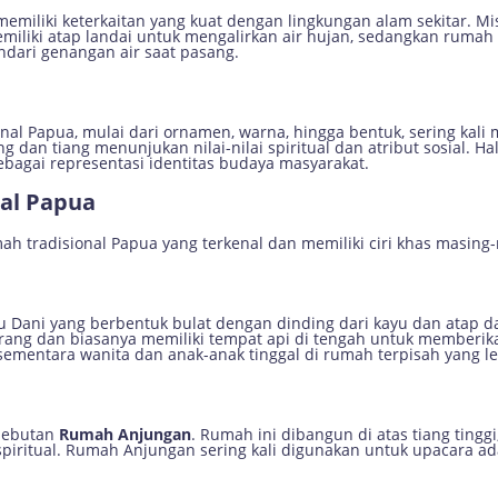
emiliki keterkaitan yang kuat dengan lingkungan alam sekitar. M
liki atap landai untuk mengalirkan air hujan, sedangkan rumah d
ndari genangan air saat pasang.
al Papua, mulai dari ornamen, warna, hingga bentuk, sering kali 
 dan tiang menunjukan nilai-nilai spiritual dan atribut sosial. 
ebagai representasi identitas budaya masyarakat.
al Papua
h tradisional Papua yang terkenal dan memiliki ciri khas masing
 Dani yang berbentuk bulat dengan dinding dari kayu dan atap da
orang dan biasanya memiliki tempat api di tengah untuk memberika
 sementara wanita dan anak-anak tinggal di rumah terpisah yang leb
sebutan
Rumah Anjungan
. Rumah ini dibangun di atas tiang tinggi
spiritual. Rumah Anjungan sering kali digunakan untuk upacara ad