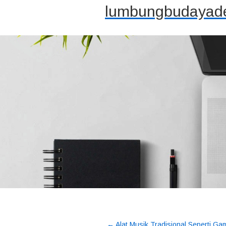
lumbungbudayade
←
Alat Musik Tradisional Seperti Ga