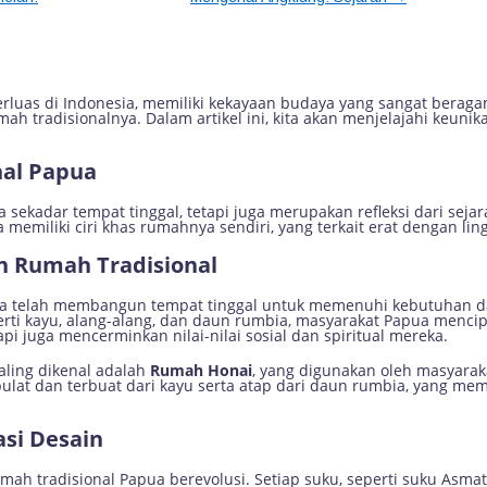
rah Rumah Tradisional Papua yang
terluas di Indonesia, memiliki kekayaan budaya yang sangat berag
ah tradisionalnya. Dalam artikel ini, kita akan menjelajahi keuni
nal Papua
sekadar tempat tinggal, tetapi juga merupakan refleksi dari sejar
 memiliki ciri khas rumahnya sendiri, yang terkait erat dengan li
 Rumah Tradisional
pua telah membangun tempat tinggal untuk memenuhi kebutuhan 
perti kayu, alang-alang, dan daun rumbia, masyarakat Papua mencip
pi juga mencerminkan nilai-nilai sosial dan spiritual mereka.
aling dikenal adalah
Rumah Honai
, yang digunakan oleh masyarak
lat dan terbuat dari kayu serta atap dari daun rumbia, yang me
si Desain
mah tradisional Papua berevolusi. Setiap suku, seperti suku Asmat