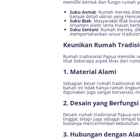
memiliki bentuk dan fungsi rumah ya
Suku Asmat
: Rumah mereka dik
banyak detail ukiran yang menc
Suku Biak
: Masyarakat Biak bia
ornamen alami serta hiasan ber
Suku Sentani
: Rumah mereka, di
mempertahankan unsur tradision
Keunikan Rumah Tradisi
Rumah tradisional Papua memiliki s
lihat beberapa aspek khas dari rum
1. Material Alami
Sebagian besar rumah tradisional d
bahan ini tidak hanya ramah lingk
digunakan juga sangat bervariasi, 
2. Desain yang Berfungsi
Desain rumah tradisional Papua ser
tinggal, tetapi juga sebagai tempat
biasanya mencerminkan kebutuhan s
3. Hubungan dengan Al