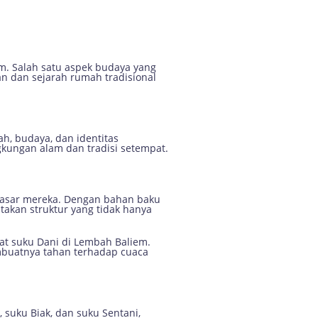
 Harus Diketahui
am. Salah satu aspek budaya yang
kan dan sejarah rumah tradisional
ah, budaya, dan identitas
ngkungan alam dan tradisi setempat.
dasar mereka. Dengan bahan baku
takan struktur yang tidak hanya
at suku Dani di Lembah Baliem.
mbuatnya tahan terhadap cuaca
, suku Biak, dan suku Sentani,