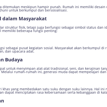
sa ditemukan meskipun hampir punah. Rumah ini memiliki desain un
huni untuk berkumpul dan bersosialisasi.
l dalam Masyarakat
r struktur fisik, tetapi juga berfungsi sebagai simbol status dan 
l memiliki beberapa fungsi penting:
ungsi sebagai pusat kegiatan sosial. Masyarakat akan berkumpul d
ran, dan upacara adat.
an Budaya
pat untuk menyimpan alat-alat tradisional, seni, dan kerajinan t
 Melalui rumah-rumah ini, generasi muda dapat mempelajari dan
ciri khas yang membedakan satu suku dengan suku lainnya. Hal in
 dan dapat menciptakan rasa kebersamaan serta kebanggaan di kal
an