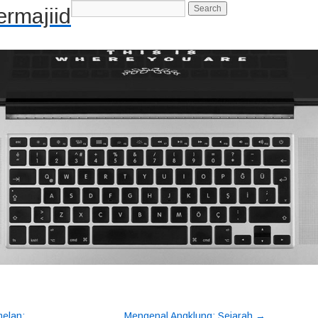
rmajiid
-->
→
melan:
Mengenal Angklung: Sejarah