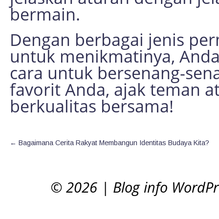
bermain.
Dengan berbagai jenis per
untuk menikmatinya, Anda
cara untuk bersenang-sena
favorit Anda, ajak teman a
berkualitas bersama!
←
Bagaimana Cerita Rakyat Membangun Identitas Budaya Kita?
© 2026
|
Blog info WordP