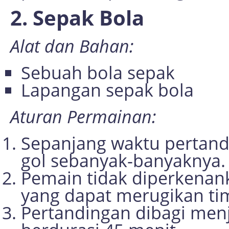
2. Sepak Bola
Alat dan Bahan:
Sebuah bola sepak
Lapangan sepak bola
Aturan Permainan:
Sepanjang waktu pertand
gol sebanyak-banyaknya.
Pemain tidak diperkena
yang dapat merugikan ti
Pertandingan dibagi men