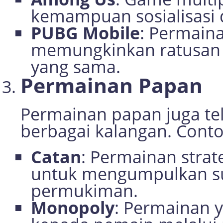
kemampuan sosialisasi d
PUBG Mobile
: Permaina
memungkinkan ratusan 
yang sama.
Permainan Papan
Permainan papan juga tel
berbagai kalangan. Cont
Catan
: Permainan stra
untuk mengumpulkan 
permukiman.
Monopoly
: Permainan 