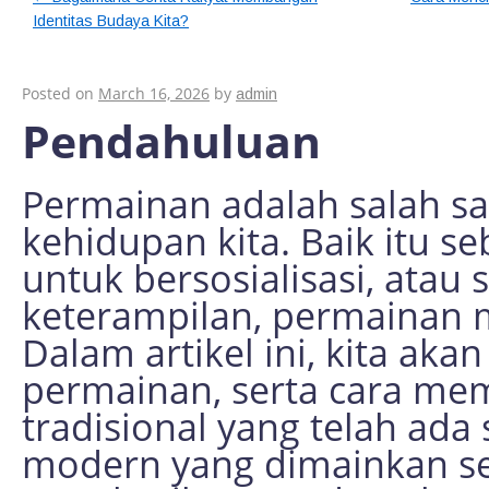
Identitas Budaya Kita?
dan Cara Memainka
Posted on
March 16, 2026
by
admin
Pendahuluan
Permainan adalah salah sa
kehidupan kita. Baik itu s
untuk bersosialisasi, atau
keterampilan, permainan
Dalam artikel ini, kita ak
permainan, serta cara me
tradisional yang telah ad
modern yang dimainkan sec