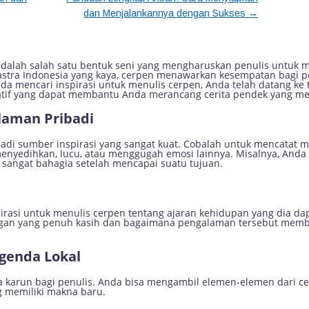
→
dan Menjalankannya dengan Sukses
atif untuk Menulis Cerita Pendek 
adalah salah satu bentuk seni yang mengharuskan penulis untuk 
astra Indonesia yang kaya, cerpen menawarkan kesempatan bagi p
a mencari inspirasi untuk menulis cerpen, Anda telah datang ke te
reatif yang dapat membantu Anda merancang cerita pendek yang m
aman Pribadi
jadi sumber inspirasi yang sangat kuat. Cobalah untuk mencatat
nyedihkan, lucu, atau menggugah emosi lainnya. Misalnya, Anda 
 sangat bahagia setelah mencapai suatu tujuan.
pirasi untuk menulis cerpen tentang ajaran kehidupan yang dia da
an yang penuh kasih dan bagaimana pengalaman tersebut memben
genda Lokal
ta karun bagi penulis. Anda bisa mengambil elemen-elemen dari ce
memiliki makna baru.