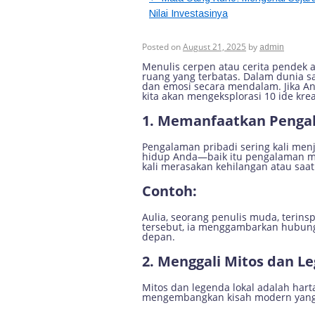
Nilai Investasinya
Cerpen: 10 Ide Kre
Posted on
August 21, 2025
by
admin
Menulis cerpen atau cerita pendek 
ruang yang terbatas. Dalam dunia s
dan emosi secara mendalam. Jika And
kita akan mengeksplorasi 10 ide k
1.
Memanfaatkan Pengal
Pengalaman pribadi sering kali men
hidup Anda—baik itu pengalaman me
kali merasakan kehilangan atau saat
Contoh:
Aulia, seorang penulis muda, terins
tersebut, ia menggambarkan hubung
depan.
2.
Menggali Mitos dan Le
Mitos dan legenda lokal adalah har
mengembangkan kisah modern yang 