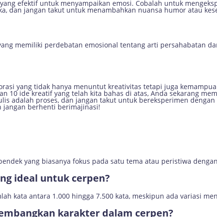
t yang efektif untuk menyampaikan emosi. Cobalah untuk mengeksp
a, dan jangan takut untuk menambahkan nuansa humor atau kes
 yang memiliki perdebatan emosional tentang arti persahabatan 
lorasi yang tidak hanya menuntut kreativitas tetapi juga kemam
n 10 ide kreatif yang telah kita bahas di atas, Anda sekarang mem
lis adalah proses, dan jangan takut untuk bereksperimen dengan
n jangan berhenti berimajinasi!
pendek yang biasanya fokus pada satu tema atau peristiwa dengan 
ng ideal untuk cerpen?
lah kata antara 1.000 hingga 7.500 kata, meskipun ada variasi m
embangkan karakter dalam cerpen?