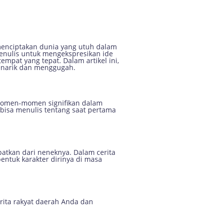
yang Menarik
menciptakan dunia yang utuh dalam
enulis untuk mengekspresikan ide
mpat yang tepat. Dalam artikel ini,
enarik dan menggugah.
 momen-momen signifikan dalam
bisa menulis tentang saat pertama
patkan dari neneknya. Dalam cerita
tuk karakter dirinya di masa
rita rakyat daerah Anda dan