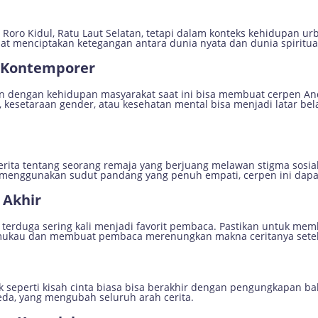
 Roro Kidul, Ratu Laut Selatan, tetapi dalam konteks kehidupan 
pat menciptakan ketegangan antara dunia nyata dan dunia spiritua
g Kontemporer
n dengan kehidupan masyarakat saat ini bisa membuat cerpen And
, kesetaraan gender, atau kesehatan mental bisa menjadi latar be
erita tentang seorang remaja yang berjuang melawan stigma sosia
menggunakan sudut pandang yang penuh empati, cerpen ini dap
 Akhir
k terduga sering kali menjadi favorit pembaca. Pastikan untuk me
emukau dan membuat pembaca merenungkan makna ceritanya set
seperti kisah cinta biasa bisa berakhir dengan pengungkapan bah
eda, yang mengubah seluruh arah cerita.