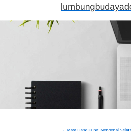
lumbungbudayade
←
Mata Uang Kuno: Mengenal Sejar