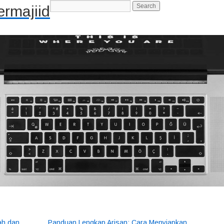
rmajiid
-->
ah dan
Panduan Lengkap Arisan: Cara Menyiapkan