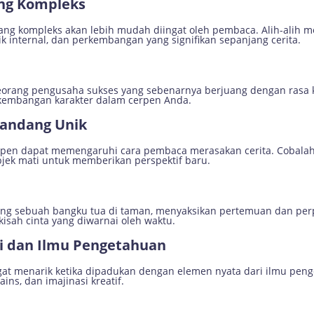
ng Kompleks
ang kompleks akan lebih mudah diingat oleh pembaca. Alih-alih me
ik internal, dan perkembangan yang signifikan sepanjang cerita.
orang pengusaha sukses yang sebenarnya berjuang dengan rasa k
perkembangan karakter dalam cerpen Anda.
andang Unik
pen dapat memengaruhi cara pembaca merasakan cerita. Cobalah
bjek mati untuk memberikan perspektif baru.
ang sebuah bangku tua di taman, menyaksikan pertemuan dan pe
isah cinta yang diwarnai oleh waktu.
si dan Ilmu Pengetahuan
ngat menarik ketika dipadukan dengan elemen nyata dari ilmu pen
ns, dan imajinasi kreatif.