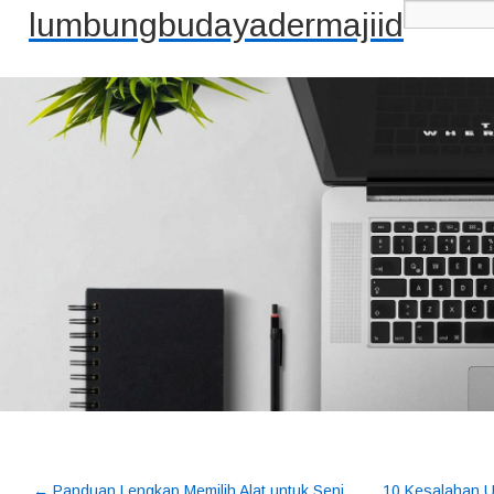
lumbungbudayadermajiid
←
Panduan Lengkap Memilih Alat untuk Seni
10 Kesalahan U