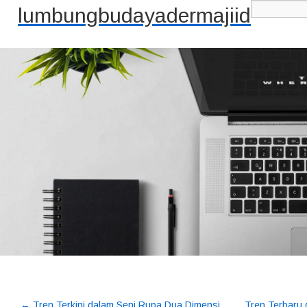
lumbungbudayadermajiid
←
Tren Terkini dalam Seni Rupa Dua Dimensi
Tren Terbaru 