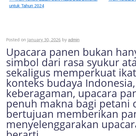
untuk Tahun 2024
Cara Menyelenggar
yang Berkesan dan B
Posted on
January 30, 2026
by
admin
Upacara panen bukan hany
simbol dari rasa syukur ata
sekaligus memperkuat ika
konteks budaya Indonesia,
keberagaman, upacara pa
penuh makna bagi petani d
bertujuan memberikan pa
menyelenggarakan upacar
berarti.