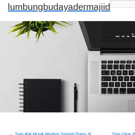
lumbungbudayadermajiid
←
Tren Alat Musik Modern Seperti Piano di
Tren Gitar 