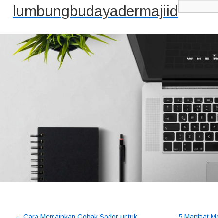
lumbungbudayadermajiid
←
Cara Memainkan Gobak Sodor untuk
5 Manfaat M