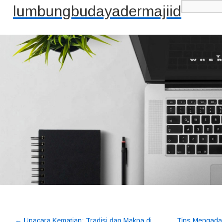
lumbungbudayadermajiid
←
Upacara Kematian: Tradisi dan Makna di
Tips Mengada