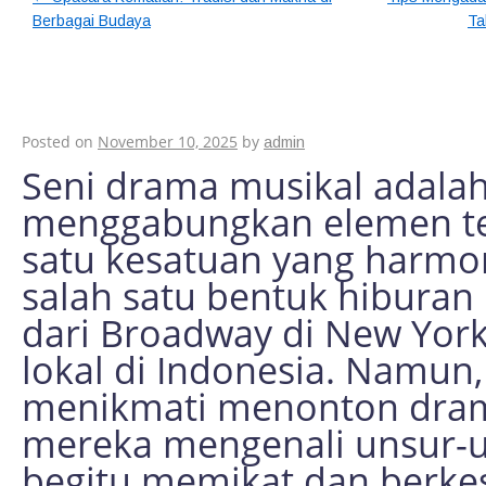
Berbagai Budaya
Ta
5 Unsur Kunci dala
yang Harus Diketah
Posted on
November 10, 2025
by
admin
Seni drama musikal adalah
menggabungkan elemen tea
satu kesatuan yang harmoni
salah satu bentuk hiburan 
dari Broadway di New Yor
lokal di Indonesia. Namun
menikmati menonton drama
mereka mengenali unsur-
begitu memikat dan berkesa