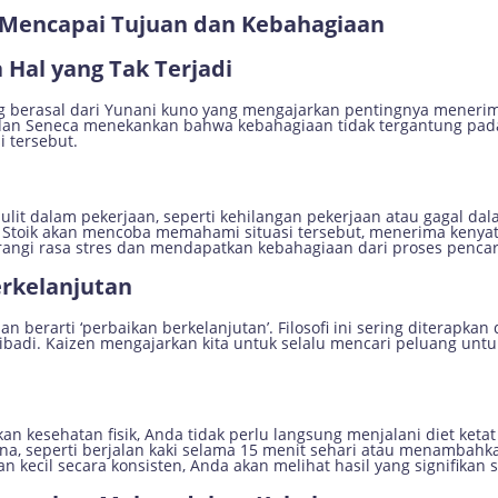
uk Mencapai Tujuan dan Kebahagiaan
 Hal yang Tak Terjadi
ng berasal dari Yunani kuno yang mengajarkan pentingnya menerima 
s dan Seneca menekankan bahwa kebahagiaan tidak tergantung pada
i tersebut.
lit dalam pekerjaan, seperti kehilangan pekerjaan atau gagal dal
Stoik akan mencoba memahami situasi tersebut, menerima kenyata
angi rasa stres dan mendapatkan kebahagiaan dari proses pencari
erkelanjutan
n berarti ‘perbaikan berkelanjutan’. Filosofi ini sering diterapkan 
ibadi. Kaizen mengajarkan kita untuk selalu mencari peluang un
kan kesehatan fisik, Anda tidak perlu langsung menjalani diet keta
a, seperti berjalan kaki selama 15 menit sehari atau menambahk
kecil secara konsisten, Anda akan melihat hasil yang signifikan s