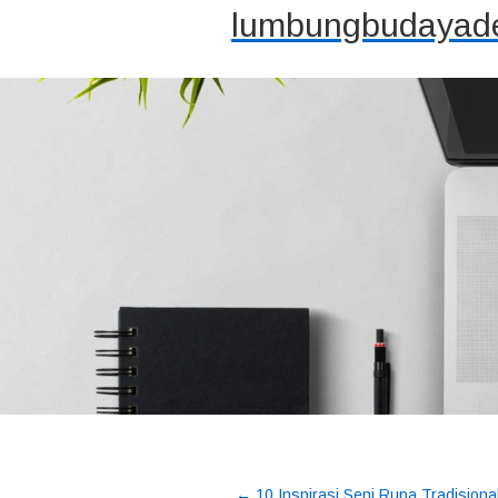
lumbungbudayade
←
10 Inspirasi Seni Rupa Tradisiona