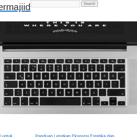
rmajiid
-->
l untuk
Panduan Lengkap Ekspresi Estetika dan