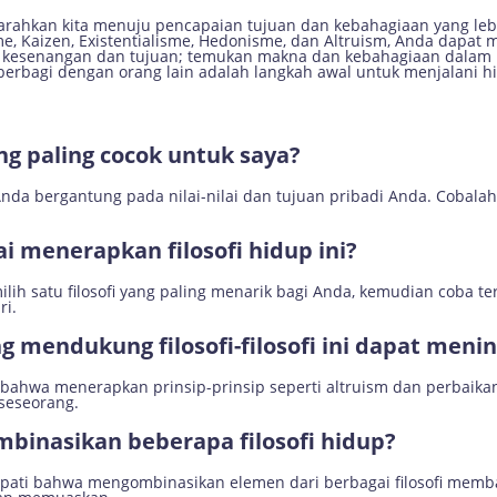
ngarahkan kita menuju pencapaian tujuan dan kebahagiaan yang l
e, Kaizen, Existentialisme, Hedonisme, dan Altruism, Anda dapat
 kesenangan dan tujuan; temukan makna dan kebahagiaan dalam pe
an berbagi dengan orang lain adalah langkah awal untuk menjalani 
ang paling cocok untuk saya?
 Anda bergantung pada nilai-nilai dan tujuan pribadi Anda. Cobala
i menerapkan filosofi hidup ini?
h satu filosofi yang paling menarik bagi Anda, kemudian coba ter
ri.
ng mendukung filosofi-filosofi ini dapat men
 bahwa menerapkan prinsip-prinsip seperti altruism dan perbaika
seseorang.
binasikan beberapa filosofi hidup?
apati bahwa mengombinasikan elemen dari berbagai filosofi mem