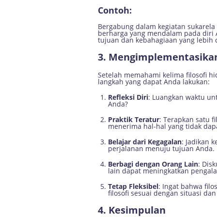
Contoh:
Bergabung dalam kegiatan sukarela
berharga yang mendalam pada diri 
tujuan dan kebahagiaan yang lebih 
3. Mengimplementasikan 
Setelah memahami kelima filosofi h
langkah yang dapat Anda lakukan:
Refleksi Diri
: Luangkan waktu un
Anda?
Praktik Teratur
: Terapkan satu f
menerima hal-hal yang tidak dap
Belajar dari Kegagalan
: Jadikan 
perjalanan menuju tujuan Anda.
Berbagi dengan Orang Lain
: Dis
lain dapat meningkatkan pengal
Tetap Fleksibel
: Ingat bahwa fi
filosofi sesuai dengan situasi d
4. Kesimpulan