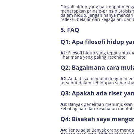
Filosofi hidup yang baik dapat me
menerapkan prinsip-prinsip Stoisism
dalam hidup. Jangan hanya mencari
refleksi, belajar dari kegagalan, d
5. FAQ
Q1: Apa filosofi hidup y
A1
: Filosofi hidup yang tepat untuk
lihat mana yang paling resonate.
Q2: Bagaimana cara mula
A2
: Anda bisa memulai dengan memili
tersebut dalam kehidupan sehari-ha
Q3: Apakah ada riset ya
A3
: Banyak penelitian menunjukkan
kebahagiaan dan kesehatan mental 
Q4: Bisakah saya mengom
A4
: Tentu saja! Banyak orang mend