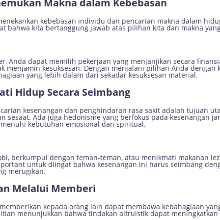
Menemukan Makna dalam Kebebasan
ng menekankan kebebasan individu dan pencarian makna dalam hidup
 bahwa kita bertanggung jawab atas pilihan kita dan makna yang k
er, Anda dapat memilih pekerjaan yang menjanjikan secara finansia
ak menjamin kesuksesan. Dengan menjalani pilihan Anda dengan
giaan yang lebih dalam dari sekadar kesuksesan material.
ati Hidup Secara Seimbang
rian kesenangan dan penghindaran rasa sakit adalah tujuan uta
n sesaat. Ada juga hedonisme yang berfokus pada kesenangan ja
menuhi kebutuhan emosional dan spiritual.
bi, berkumpul dengan teman-teman, atau menikmati makanan leza
Important untuk diingat bahwa kesenangan ini harus seimbang de
ng merugikan.
aan Melalui Memberi
a memberikan kepada orang lain dapat membawa kebahagiaan yang
elitian menunjukkan bahwa tindakan altruistik dapat meningkatka