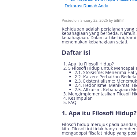
Dekorasi Rumah Anda
5 Filosofi Hidup 
Posted on
January 22, 2026
by
admin
Kehidupan adalah perjalanan yang pe
kebahagiaan yang berbeda. Namun, a
kebahagiaan. Dalam artikel ini, ka
menemukan kebahagiaan sejati.
Daftar Isi
Apa itu Filosofi Hidup?
5 Filosofi Hidup untuk Mencapai
2.1. Stoisisme: Menerima Hal 
2.2. Kaizen: Perbaikan Berkel
2.3. Existentialisme: Menem
2.4. Hedonisme: Menikmati H
2.5. Altruism: Kebahagiaan M
Mengimplementasikan Filosofi H
Kesimpulan
FAQ
1. Apa itu Filosofi Hidup?
Filosofi hidup merujuk pada pandang
kita. Filosofi ini tidak hanya memb
mengadopsi filsafat hidup yang posi