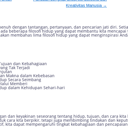
→
Kreativitas Manusia
untuk Mencapai Tujuan dan Kebahag
nuh dengan tantangan, pertanyaan, dan pencarian jati diri. Setia
da beberapa filosofi hidup yang dapat membantu kita mencapai t
mi akan membahas lima filosofi hidup yang dapat menginspirasi A
 Tujuan dan Kebahagiaan
yang Tak Terjadi
anjutan
ukan Makna dalam Kebebasan
idup Secara Seimbang
elalui Memberi
idup dalam Kehidupan Sehari-hari
an dan keyakinan seseorang tentang hidup, tujuan, dan cara kita 
entuk cara kita berpikir, tetapi juga membimbing tindakan dan ke
tif, kita dapat mempengaruhi tingkat kebahagiaan dan pencapaian 