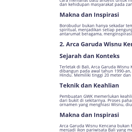
cara memahat batu andesit untuk me
dan kehidupan masyarakat pada zam
Makna dan Inspirasi
Borobudur bukan hanya sekadar temp
spiritual, menjadikan setiap pengu
antarumat beragama, menginspirasi 
2. Arca Garuda Wisnu K
Sejarah dan Konteks
Terletak di Bali, Arca Garuda Wisnu 
dibangun pada awal tahun 1990-an
Hindu. Memiliki tinggi 20 meter dan
Teknik dan Keahlian
Pembuatan GWK memerlukan keahlian 
dari bukit di sekitarnya. Proses pa
ornamen yang menghiasi Wisnu, diuki
Makna dan Inspirasi
Arca Garuda Wisnu Kencana bukan ha
menjadi ikon pariwisata Bali yang m