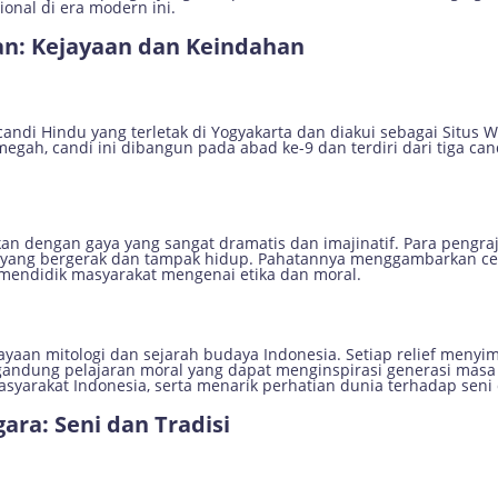
ional di era modern ini.
an: Kejayaan dan Keindahan
ndi Hindu yang terletak di Yogyakarta dan diakui sebagai Situs 
egah, candi ini dibangun pada abad ke-9 dan terdiri dari tiga ca
kan dengan gaya yang sangat dramatis dan imajinatif. Para pengr
r yang bergerak dan tampak hidup. Pahatannya menggambarkan cer
mendidik masyarakat mengenai etika dan moral.
an mitologi dan sejarah budaya Indonesia. Setiap relief menyim
ngandung pelajaran moral yang dapat menginspirasi generasi masa 
masyarakat Indonesia, serta menarik perhatian dunia terhadap seni
ara: Seni dan Tradisi