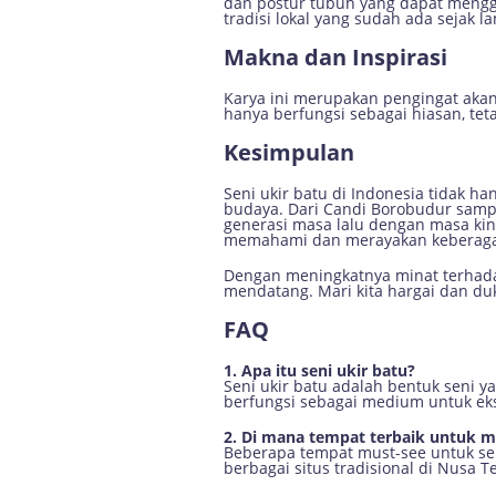
dan postur tubuh yang dapat mengga
tradisi lokal yang sudah ada sejak l
Makna dan Inspirasi
Karya ini merupakan pengingat akan 
hanya berfungsi sebagai hiasan, te
Kesimpulan
Seni ukir batu di Indonesia tidak h
budaya. Dari Candi Borobudur sampa
generasi masa lalu dengan masa kini.
memahami dan merayakan keberagam
Dengan meningkatnya minat terhadap
mendatang. Mari kita hargai dan duk
FAQ
1. Apa itu seni ukir batu?
Seni ukir batu adalah bentuk seni 
berfungsi sebagai medium untuk eks
2. Di mana tempat terbaik untuk me
Beberapa tempat must-see untuk se
berbagai situs tradisional di Nusa T