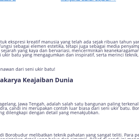
ni Ukir Batu yang Mengagumkan dan
ntuk ekspresi kreatif manusia yang telah ada sejak ribuan tahun y
fungsi sebagai elemen estetika, tetapi juga sebagai media penyamp
i sejarah yang kaya dan bervariasi, mencerminkan keanekaragaman b
i ukir batu yang mengagumkan dan inspiratif, serta merinci teknik
nawan dari seni ukir batu!
hakarya Keajaiban Dunia
Magelang, Jawa Tengah, adalah salah satu bangunan paling terkena
dra, candi ini merupakan contoh luar biasa dari seni ukir batu. Bor
ang dilengkapi dengan detail yang menakjubkan.
i Borobudur melibatkan teknik pahatan yang sangat teliti. Para p