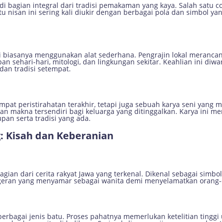
i bagian integral dari tradisi pemakaman yang kaya. Salah satu c
tu nisan ini sering kali diukir dengan berbagai pola dan simbol y
ini biasanya menggunakan alat sederhana. Pengrajin lokal meranca
an sehari-hari, mitologi, dan lingkungan sekitar. Keahlian ini diwa
dan tradisi setempat.
at peristirahatan terakhir, tetapi juga sebuah karya seni yang m
pan makna tersendiri bagi keluarga yang ditinggalkan. Karya ini m
an serta tradisi yang ada.
g: Kisah dan Keberanian
ian dari cerita rakyat Jawa yang terkenal. Dikenal sebagai simbol
ngeran yang menyamar sebagai wanita demi menyelamatkan orang-o
berbagai jenis batu. Proses pahatnya memerlukan ketelitian tingg