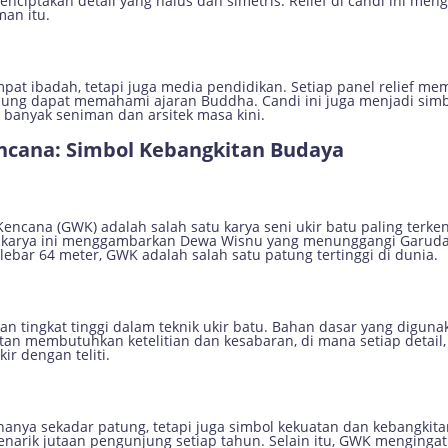
nciptakan detail yang halus dan simetris. Relief di candi ini m
an itu.
at ibadah, tetapi juga media pendidikan. Setiap panel relief me
njung dapat memahami ajaran Buddha. Candi ini juga menjadi simb
banyak seniman dan arsitek masa kini.
encana: Simbol Kebangkitan Budaya
Kencana (GWK) adalah salah satu karya seni ukir batu paling terken
, karya ini menggambarkan Dewa Wisnu yang menunggangi Garuda
 lebar 64 meter, GWK adalah salah satu patung tertinggi di dunia.
tingkat tinggi dalam teknik ukir batu. Bahan dasar yang diguna
hatan membutuhkan ketelitian dan kesabaran, di mana setiap detail
r dengan teliti.
nya sekadar patung, tetapi juga simbol kekuatan dan kebangkitan
enarik jutaan pengunjung setiap tahun. Selain itu, GWK mengingat