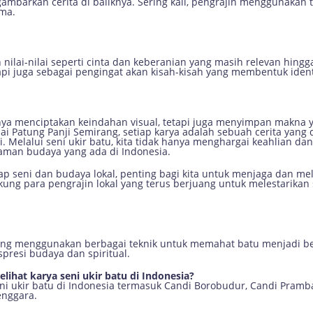
mbarkan cerita di baliknya. Sering kali, pengrajin menggunakan t
ama.
nilai-nilai seperti cinta dan keberanian yang masih relevan hingga
tapi juga sebagai pengingat akan kisah-kisah yang membentuk iden
anya menciptakan keindahan visual, tetapi juga menyimpan makna y
i Patung Panji Semirang, setiap karya adalah sebuah cerita yan
 Melalui seni ukir batu, kita tidak hanya menghargai keahlian dan 
an budaya yang ada di Indonesia.
 seni dan budaya lokal, penting bagi kita untuk menjaga dan mele
ung para pengrajin lokal yang terus berjuang untuk melestarikan s
yang menggunakan berbagai teknik untuk memahat batu menjadi ben
presi budaya dan spiritual.
lihat karya seni ukir batu di Indonesia?
ni ukir batu di Indonesia termasuk Candi Borobudur, Candi Pram
enggara.