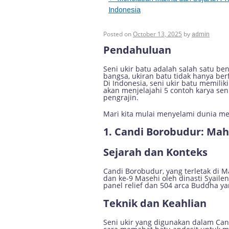
Indonesia
5 Contoh Karya Se
Posted on
October 13, 2025
by
admin
Pendahuluan
Seni ukir batu adalah salah satu be
bangsa, ukiran batu tidak hanya ber
Di Indonesia, seni ukir batu memilik
akan menjelajahi 5 contoh karya sen
pengrajin.
Mari kita mulai menyelami dunia me
1. Candi Borobudur: Ma
Sejarah dan Konteks
Candi Borobudur, yang terletak di 
dan ke-9 Masehi oleh dinasti Syailen
panel relief dan 504 arca Buddha y
Teknik dan Keahlian
Seni ukir yang digunakan dalam Cand