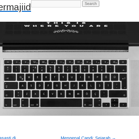
rmajiid
-->
→
sasti di
Mengenal Candi: Sejarah