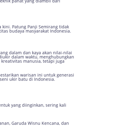
eknik pahat yang diambil dari
 kini. Patung Panji Semirang tidak
titas budaya masyarakat Indonesia.
ang dalam dan kaya akan nilai-nilai
g diukir dalam waktu, menghubungkan
kreativitas manusia, tetapi juga
starikan warisan ini untuk generasi
eni ukir batu di Indonesia.
tuk yang diinginkan, sering kali
banan, Garuda Wisnu Kencana, dan