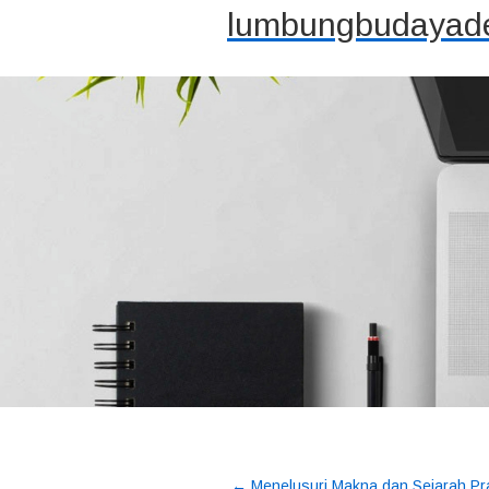
lumbungbudayade
←
Menelusuri Makna dan Sejarah Pra