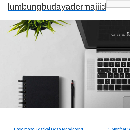
lumbungbudayadermajiid
←
Bagaimana Festival Desa Mendorong
5 Manfaat 