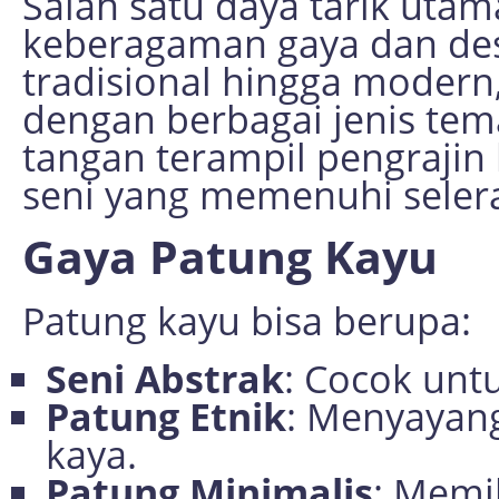
Salah satu daya tarik utam
keberagaman gaya dan desa
tradisional hingga modern
dengan berbagai jenis tem
tangan terampil pengrajin
seni yang memenuhi seler
Gaya Patung Kayu
Patung kayu bisa berupa:
Seni Abstrak
: Cocok un
Patung Etnik
: Menyayang
kaya.
Patung Minimalis
: Memi