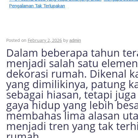
Pengalaman Tak Terlupakan
5 Alasan Mengapa P
Tren Dekorasi Rum
Posted on
February 2, 2026
by
admin
Dalam beberapa tahun tera
menjadi salah satu elemen
dekorasi rumah. Dikenal 
yang dimilikinya, patung k
sebagai hiasan, tetapi juga
gaya hidup yang lebih besar.
membahas lima alasan ut
menjadi tren yang tak ter
rumah.