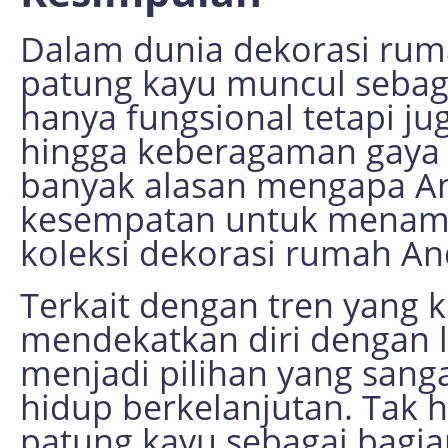
Dalam dunia dekorasi rum
patung kayu muncul sebaga
hanya fungsional tetapi jug
hingga keberagaman gaya 
banyak alasan mengapa An
kesempatan untuk menam
koleksi dekorasi rumah An
Terkait dengan tren yang k
mendekatkan diri dengan 
menjadi pilihan yang san
hidup berkelanjutan. Tak 
patung kayu sebagai bagian