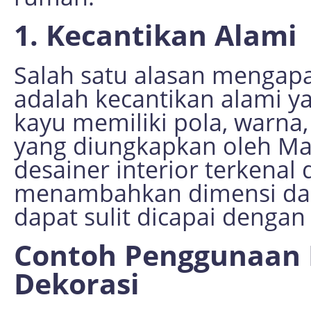
1. Kecantikan Alami
Salah satu alasan mengapa
adalah kecantikan alami ya
kayu memiliki pola, warna,
yang diungkapkan oleh Ma
desainer interior terkenal 
menambahkan dimensi dan
dapat sulit dicapai dengan 
Contoh Penggunaan 
Dekorasi