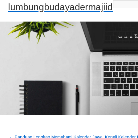
lumbungbudayadermajiid
←
Panduan Lengkap Memahami Kalender Jawa
Kenali Kalender 